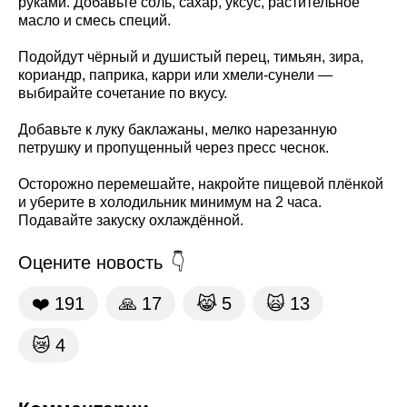
руками. Добавьте соль, сахар, уксус, растительное
масло и смесь специй.
Подойдут чёрный и душистый перец, тимьян, зира,
кориандр, паприка, карри или хмели-сунели —
выбирайте сочетание по вкусу.
Добавьте к луку баклажаны, мелко нарезанную
петрушку и пропущенный через пресс чеснок.
Осторожно перемешайте, накройте пищевой плёнкой
и уберите в холодильник минимум на 2 часа.
Подавайте закуску охлаждённой.
Оцените новость
❤️
191
🙏
17
😹
5
🙀
13
😿
4