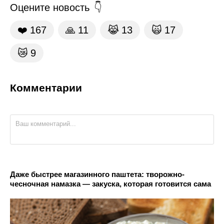
Оцените новость
❤️
167
🙏
11
😹
13
🙀
17
😿
9
Комментарии
Даже быстрее магазинного паштета: творожно-
чесночная намазка — закуска, которая готовится сама