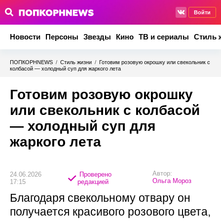
Войти
Новости
Персоны
Звезды
Кино
ТВ и сериалы
Стиль 
ПОПКОРНNEWS
/
Стиль жизни
/
Готовим розовую окрошку или свекольник с
колбасой — холодный суп для жаркого лета
Готовим розовую окрошку
или свекольник с колбасой
— холодный суп для
жаркого лета
Автор:
24.06.2026
Проверено
Ольга Мороз
17:15
редакцией
Благодаря свекольному отвару он
получается красивого розового цвета,