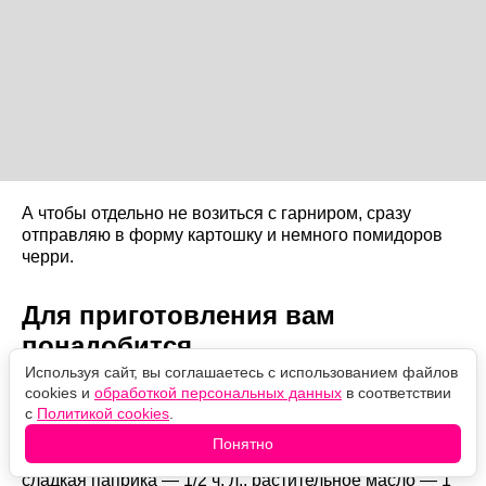
А чтобы отдельно не возиться с гарниром, сразу
отправляю в форму картошку и немного помидоров
черри.
Для приготовления вам
понадобится
Используя сайт, вы соглашаетесь с использованием файлов
cookies и
обработкой персональных данных
в соответствии
Куриные бедра — 5 шт. около 900 г, картофель — 700
с
Политикой cookies
.
г, помидоры черри — 250 г, сметана 20% — 120 г,
горчица — 2 ст. л., чеснок — 3–4 зубчика, соль — 1 ч. л.
Понятно
или по вкусу, черный молотый перец — 1/2 ч. л.,
сладкая паприка — 1/2 ч. л., растительное масло — 1