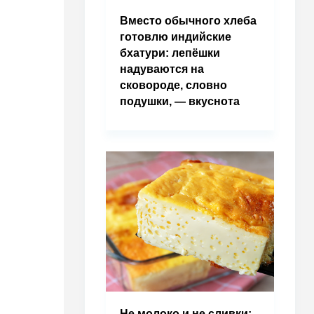
Вместо обычного хлеба
готовлю индийские
бхатури: лепёшки
надуваются на
сковороде, словно
подушки, — вкуснота
Не молоко и не сливки: