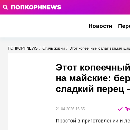
Новости
Пер
ПОПКОРНNEWS
/
Стиль жизни
/
Этот копеечный салат затмил ша
Этот копеечны
на майские: б
сладкий перец 
21.04.2026 16:35
Про
Простой в приготовлении и л