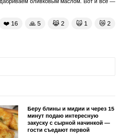
сдабриваем оливковым маслом. Вот и все —
❤️
16
🙏
5
😹
2
🙀
1
😿
2
Беру блины и мидии и через 15
минут подаю интересную
закуску с сырной начинкой —
гости съедают первой