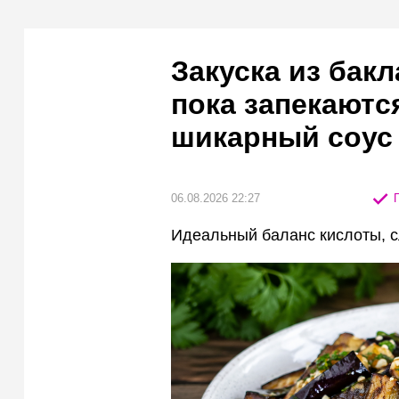
Закуска из бак
пока запекаютс
шикарный соус
06.08.2026 22:27
П
Идеальный баланс кислоты, с