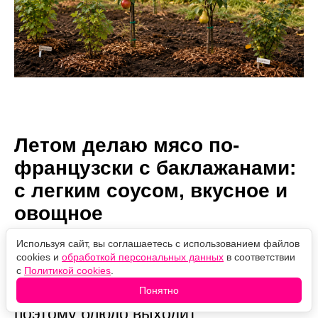
Летом делаю мясо по-
французски с баклажанами:
с легким соусом, вкусное и
овощное
Используя сайт, вы соглашаетесь с использованием файлов
cookies и
обработкой персональных данных
в соответствии
Автор:
07.08.2026
Проверено
Ольга Мороз
с
Политикой cookies
.
13:03
редакцией
Каждый слой здесь дополняет другой,
Понятно
поэтому блюдо выходит