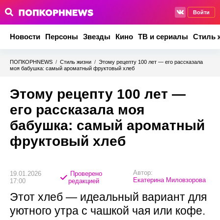
Войти
Новости
Персоны
Звезды
Кино
ТВ и сериалы
Стиль 
ПОПКОРНNEWS
/
Стиль жизни
/
Этому рецепту 100 лет — его рассказала
моя бабушка: самый ароматный фруктовый хлеб
Этому рецепту 100 лет —
его рассказала моя
бабушка: самый ароматный
фруктовый хлеб
Автор:
19.01.2026
Проверено
Екатерина Миловзорова
17:00
редакцией
Этот хлеб — идеальный вариант для
уютного утра с чашкой чая или кофе.