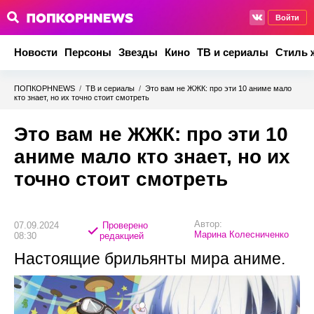
Войти
Новости
Персоны
Звезды
Кино
ТВ и сериалы
Стиль 
ПОПКОРНNEWS
/
ТВ и сериалы
/
Это вам не ЖЖК: про эти 10 аниме мало
кто знает, но их точно стоит смотреть
Это вам не ЖЖК: про эти 10
аниме мало кто знает, но их
точно стоит смотреть
Автор:
07.09.2024
Проверено
Марина Колесниченко
08:30
редакцией
Настоящие брильянты мира аниме.