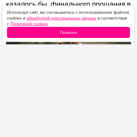
казалось бы, финального прощания в
третьем сезоне, — и причина
Используя сайт, вы соглашаетесь с использованием файлов
cookies и
обработкой персональных данных
в соответствии
оказалась вовсе не в славе или
с
Политикой cookies
.
футбольных победах.
Понятно
Источник фото: Legion-Media
После трогательного финала третьего сезона
казалось, что Тед Лассо повесил бутсы на гвоздь