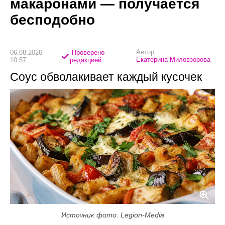
макаронами — получается
бесподобно
Автор:
06.08.2026
Проверено
Екатерина Миловзорова
10:57
редакцией
Соус обволакивает каждый кусочек
Источник фото: Legion-Media