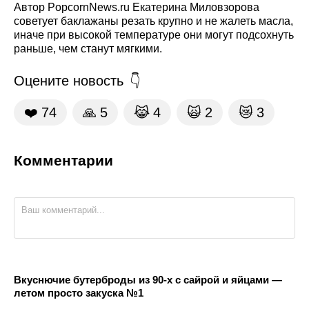
Автор PopcornNews.ru Екатерина Миловзорова
советует баклажаны резать крупно и не жалеть масла,
иначе при высокой температуре они могут подсохнуть
раньше, чем станут мягкими.
Оцените новость
❤️
74
🙏
5
😹
4
🙀
2
😿
3
Комментарии
Вкуснючие бутерброды из 90-х с сайрой и яйцами —
летом просто закуска №1