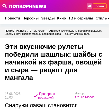
Войти
Новости
Персоны
Звезды
Кино
ТВ и сериалы
Стиль 
ПОПКОРНNEWS
/
Стиль жизни
/
Эти вкуснючие рулеты победили шашлык:
шайбы с начинкой из фарша, овощей и сыра — рецепт для мангала
Эти вкуснючие рулеты
победили шашлык: шайбы с
начинкой из фарша, овощей
и сыра — рецепт для
мангала
Автор:
16.06.2026
Проверено
Ольга Мороз
13:03
редакцией
Снаружи лаваш становится