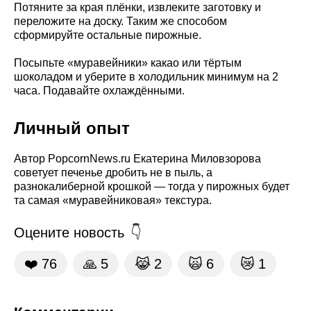
Потяните за края плёнки, извлеките заготовку и
переложите на доску. Таким же способом
сформируйте остальные пирожные.
Посыпьте «муравейники» какао или тёртым
шоколадом и уберите в холодильник минимум на 2
часа. Подавайте охлаждёнными.
Личный опыт
Автор PopcornNews.ru Екатерина Миловзорова
советует печенье дробить не в пыль, а
разнокалиберной крошкой — тогда у пирожных будет
та самая «муравейниковая» текстура.
Оцените новость
❤️
76
🙏
5
😹
2
🙀
6
😿
1