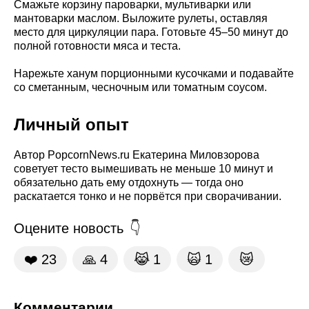
Смажьте корзину пароварки, мультиварки или
мантоварки маслом. Выложите рулеты, оставляя
место для циркуляции пара. Готовьте 45–50 минут до
полной готовности мяса и теста.
Нарежьте ханум порционными кусочками и подавайте
со сметанным, чесночным или томатным соусом.
Личный опыт
Автор PopcornNews.ru Екатерина Миловзорова
советует тесто вымешивать не меньше 10 минут и
обязательно дать ему отдохнуть — тогда оно
раскатается тонко и не порвётся при сворачивании.
Оцените новость
❤️
23
🙏
4
😹
1
🙀
1
😿
Комментарии