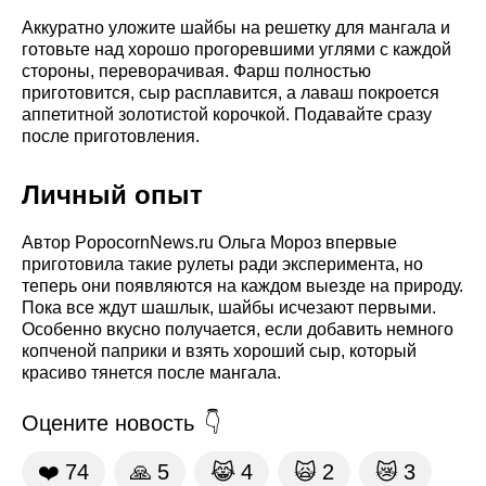
Аккуратно уложите шайбы на решетку для мангала и
готовьте над хорошо прогоревшими углями с каждой
стороны, переворачивая. Фарш полностью
приготовится, сыр расплавится, а лаваш покроется
аппетитной золотистой корочкой. Подавайте сразу
после приготовления.
Личный опыт
Автор PopocornNews.ru Ольга Мороз впервые
приготовила такие рулеты ради эксперимента, но
теперь они появляются на каждом выезде на природу.
Пока все ждут шашлык, шайбы исчезают первыми.
Особенно вкусно получается, если добавить немного
копченой паприки и взять хороший сыр, который
красиво тянется после мангала.
Оцените новость
❤️
74
🙏
5
😹
4
🙀
2
😿
3