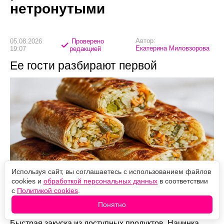
нетронутыми
Автор:
05.08.2026
Проверено
Екатерина Миловзорова
19:07
редакцией
Ее гости разбирают первой
Используя сайт, вы соглашаетесь с использованием файлов
cookies и
обработкой персональных данных
в соответствии
с
Политикой cookies
.
Источник фото: Legion-Media
Понятно
Быстрая закуска из доступных продуктов. Начинка