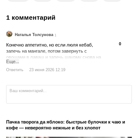
1 комментарий
Наталья Толсунова
1
👍
👎
0
Конечно аппетитно, но если люля кебаб,
запечь на мангале, потом завернуть с
овощами в лаваш и запечь шаурму снова на
Еще...
мангале , будет меньше мороки) вкус не
хуже
Ответить
23 июня 2026 12:19
Пачка творога да яблоко: быстрые булочки к чаю и
кофе — невероятно нежные и без хлопот