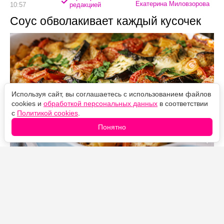
Екатерина Миловзорова
10:57
редакцией
Соус обволакивает каждый кусочек
Используя сайт, вы соглашаетесь с использованием файлов
cookies и
обработкой персональных данных
в соответствии
с
Политикой cookies
.
Понятно
Источник фото: Legion-Media
Макароны с запечёнными баклажанами и
помидорами — простое блюдо с густым сливочным
соусом. Плавленый сыр запекается прямо среди
овощей, превращается в нежный крем и объединяет
все ингредиенты, а целая головка чеснока после