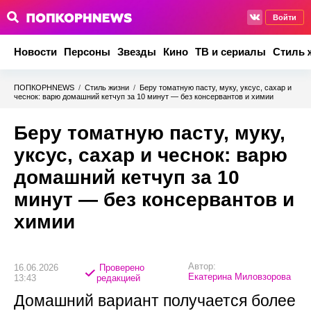
Войти
Новости
Персоны
Звезды
Кино
ТВ и сериалы
Стиль 
ПОПКОРНNEWS
/
Стиль жизни
/
Беру томатную пасту, муку, уксус, сахар и
чеснок: варю домашний кетчуп за 10 минут — без консервантов и химии
Беру томатную пасту, муку,
уксус, сахар и чеснок: варю
домашний кетчуп за 10
минут — без консервантов и
химии
Автор:
16.06.2026
Проверено
Екатерина Миловзорова
13:43
редакцией
Домашний вариант получается более