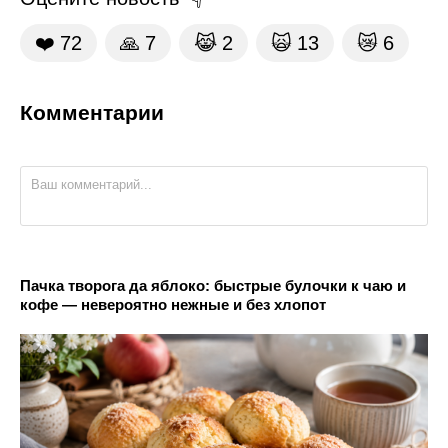
❤️
72
🙏
7
😹
2
🙀
13
😿
6
Комментарии
Пачка творога да яблоко: быстрые булочки к чаю и
кофе — невероятно нежные и без хлопот