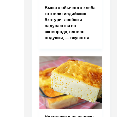
Вместо обычного хлеба
готовлю индийские
бхатури: лепёшки
надуваются на
сковороде, словно
подушки, — вкуснота
Не молоко и не сливки: