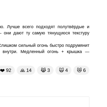
о. Лучше всего подходят полутвёрдые и
 они дают ту самую тянущуюся текстуру
 Слишком сильный огонь быстро подрумянит
м внутри. Медленный огонь + крышка —
❤️
92
🙏
14
😹
3
🙀
4
😿
6