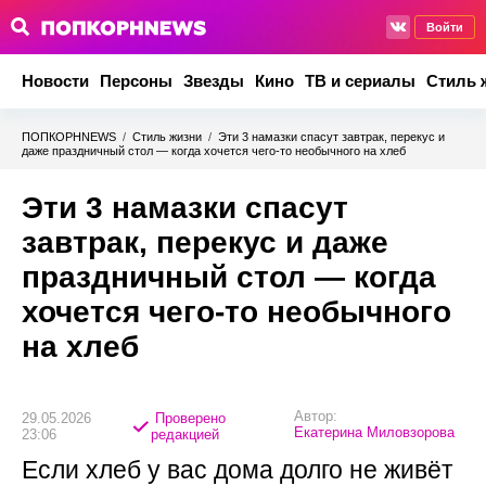
Войти
Новости
Персоны
Звезды
Кино
ТВ и сериалы
Стиль 
ПОПКОРНNEWS
/
Стиль жизни
/
Эти 3 намазки спасут завтрак, перекус и
даже праздничный стол — когда хочется чего-то необычного на хлеб
Эти 3 намазки спасут
завтрак, перекус и даже
праздничный стол — когда
хочется чего-то необычного
на хлеб
Автор:
29.05.2026
Проверено
Екатерина Миловзорова
23:06
редакцией
Если хлеб у вас дома долго не живёт