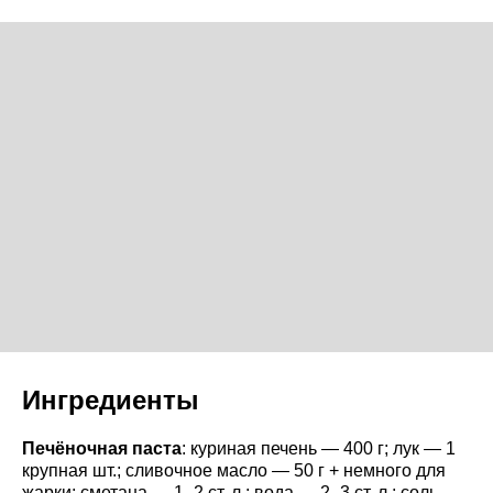
Ингредиенты
Печёночная паста
: куриная печень — 400 г; лук — 1
крупная шт.; сливочное масло — 50 г + немного для
жарки; сметана — 1–2 ст. л.; вода — 2–3 ст. л.; соль,