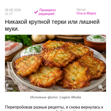
Автор:
08.08.2026
Проверено
Ольга Мороз
11:27
редакцией
Никакой крупной терки или лишней
муки.
Источник фото: Legion-Media
Перепробовав разные рецепты, я снова вернулась к