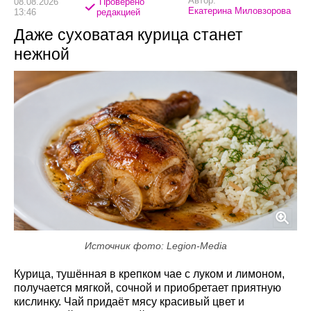
Автор:
08.08.2026
Проверено
Екатерина Миловзорова
13:46
редакцией
Даже суховатая курица станет
нежной
Источник фото: Legion-Media
Курица, тушённая в крепком чае с луком и лимоном,
получается мягкой, сочной и приобретает приятную
кислинку. Чай придаёт мясу красивый цвет и