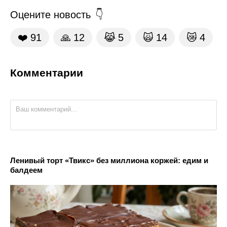
Оцените новость
❤️
91
🙏
12
😹
5
🙀
14
😿
4
Комментарии
Ленивый торт «Твикс» без миллиона коржей: едим и
балдеем