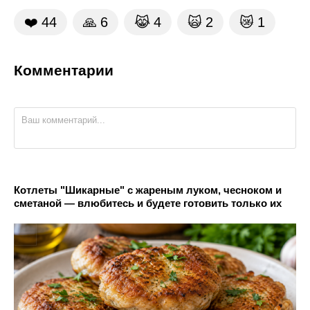
❤️
44
🙏
6
😹
4
🙀
2
😿
1
Комментарии
Котлеты "Шикарные" с жареным луком, чесноком и
сметаной — влюбитесь и будете готовить только их