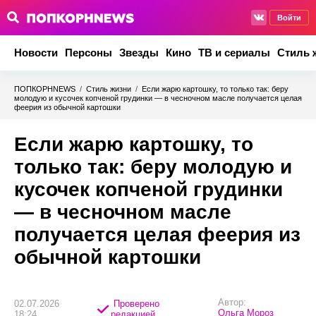
Войти
Новости
Персоны
Звезды
Кино
ТВ и сериалы
Стиль 
ПОПКОРНNEWS
/
Стиль жизни
/
Если жарю картошку, то только так: беру
молодую и кусочек копченой грудинки — в чесночном масле получается целая
феерия из обычной картошки
Если жарю картошку, то
только так: беру молодую и
кусочек копченой грудинки
— в чесночном масле
получается целая феерия из
обычной картошки
Автор:
02.07.2026
Проверено
Ольга Мороз
18:24
редакцией