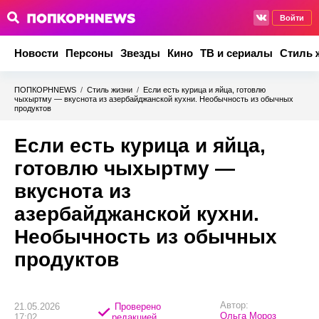
Войти
Новости
Персоны
Звезды
Кино
ТВ и сериалы
Стиль 
ПОПКОРНNEWS
/
Стиль жизни
/
Если есть курица и яйца, готовлю
чыхыртму — вкуснота из азербайджанской кухни. Необычность из обычных
продуктов
Если есть курица и яйца,
готовлю чыхыртму —
вкуснота из
азербайджанской кухни.
Необычность из обычных
продуктов
Автор:
21.05.2026
Проверено
Ольга Мороз
17:02
редакцией