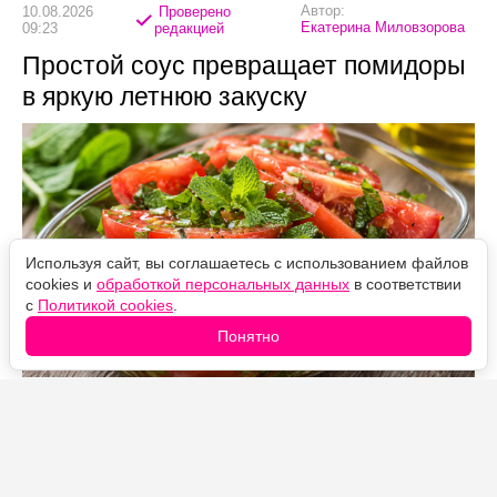
Автор:
10.08.2026
Проверено
Екатерина Миловзорова
09:23
редакцией
Простой соус превращает помидоры
в яркую летнюю закуску
Используя сайт, вы соглашаетесь с использованием файлов
cookies и
обработкой персональных данных
в соответствии
с
Политикой cookies
.
Понятно
Источник фото: Legion-Media
Закуска из помидоров с мятой готовится за несколько
минут, а получается свежей, ароматной и пикантной.