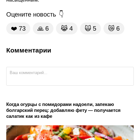
Оцените новость
❤️
73
🙏
6
😹
4
🙀
5
😿
6
Комментарии
Когда огурцы с помидорами надоели, запекаю
болгарский перец: добавляю фету — получается
салатик как из кафе