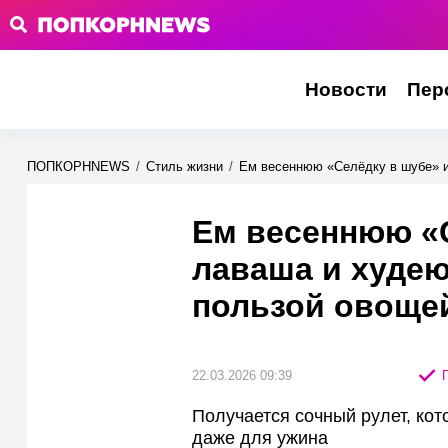
Новости
Пер
ПОПКОРНNEWS
/
Стиль жизни
/
Ем весеннюю «Селёдку в шубе» и
Ем весеннюю «С
лаваша и худею
пользой овощей
22.03.2026 09:39
П
Получается сочный рулет, кот
даже для ужина