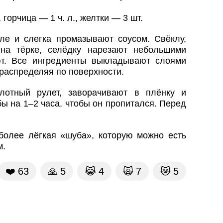
, горчица — 1 ч. л., желтки — 3 шт.
е и слегка промазывают соусом. Свёклу,
на тёрке, селёдку нарезают небольшими
ют. Все ингредиенты выкладывают слоями
распределяя по поверхности.
лотный рулет, заворачивают в плёнку и
ы на 1–2 часа, чтобы он пропитался. Перед
 более лёгкая «шуба», которую можно есть
м.
❤️
63
🙏
5
😹
4
🙀
7
😿
5