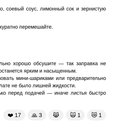
о, соевый соус, лимонный сок и зернистую
ккуратно перемешайте.
льно хорошо обсушите — так заправка не
 останется ярким и насыщенным.
овать мини-шариками или предварительно
алате не было лишней жидкости.
ько перед подачей — иначе листья быстро
❤️
17
🙏
3
😹
🙀
1
😿
1