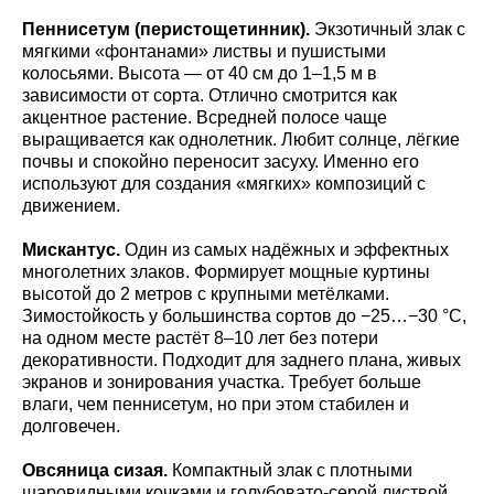
Пеннисетум (перистощетинник).
Экзотичный злак с
мягкими «фонтанами» листвы и пушистыми
колосьями. Высота — от 40 см до 1–1,5 м в
зависимости от сорта. Отлично смотрится как
акцентное растение. Всредней полосе чаще
выращивается как однолетник. Любит солнце, лёгкие
почвы и спокойно переносит засуху. Именно его
используют для создания «мягких» композиций с
движением.
Мискантус.
Один из самых надёжных и эффектных
многолетних злаков. Формирует мощные куртины
высотой до 2 метров с крупными метёлками.
Зимостойкость у большинства сортов до −25…−30 °C,
на одном месте растёт 8–10 лет без потери
декоративности. Подходит для заднего плана, живых
экранов и зонирования участка. Требует больше
влаги, чем пеннисетум, но при этом стабилен и
долговечен.
Овсяница сизая.
Компактный злак с плотными
шаровидными кочками и голубовато-серой листвой.