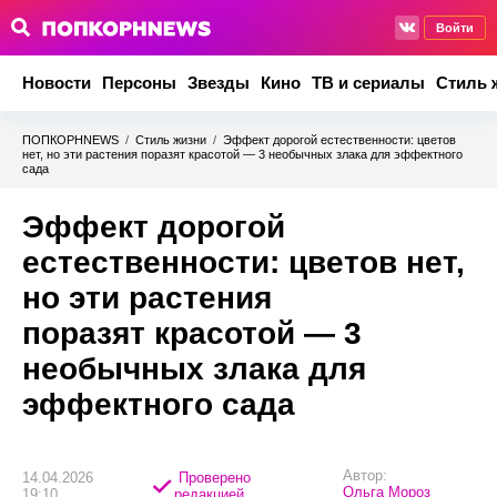
Войти
Новости
Персоны
Звезды
Кино
ТВ и сериалы
Стиль 
ПОПКОРНNEWS
/
Стиль жизни
/
Эффект дорогой естественности: цветов
нет, но эти растения поразят красотой — 3 необычных злака для эффектного
сада
Эффект дорогой
естественности: цветов нет,
но эти растения
поразят красотой — 3
необычных злака для
эффектного сада
Автор:
14.04.2026
Проверено
Ольга Мороз
19:10
редакцией