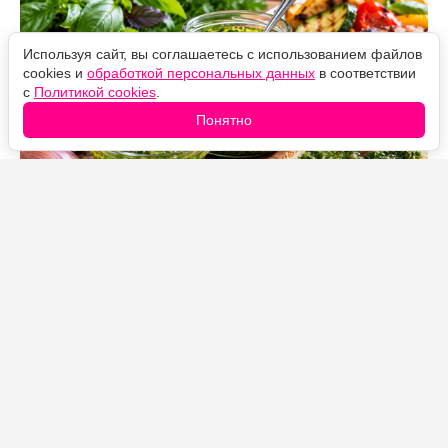
Используя сайт, вы соглашаетесь с использованием файлов
cookies и
обработкой персональных данных
в соответствии
с
Политикой cookies
.
Понятно
Источник фото: Legion-Media
Летом майонез и кетчуп у нас почти не появляются на
столе. Вместо них готовлю домашний чимичурри из
свежего базилика — ароматный, яркий и очень
простой соус, который подходит практически ко всему.