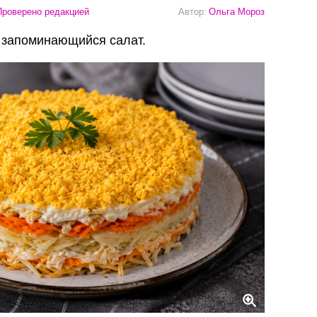
роверено редакцией
Автор:
Ольга Мороз
ь запоминающийся салат.