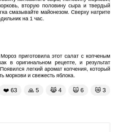
морковь, вторую половину сыра и твердый
гка смазывайте майонезом. Сверху натрите
дильник на 1 час.
 Мороз приготовила этот салат с копченым
ак в оригинальном рецепте, и результат
Появился легкий аромат копчения, который
ь моркови и свежесть яблока.
❤️
63
🙏
5
😹
4
🙀
6
😿
3