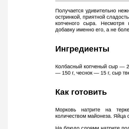
Получается удивительно неж
остринкой, приятной сладост
копченого сыра. Несмотря 
добавку именно его, а не боле
Ингредиенты
Колбасный копченый сыр — 200
— 150 г, чеснок — 15 г, сыр т
Как готовить
Морковь натрите на терк
количеством майонеза. Яйца о
На блюдо слоями натрите пол