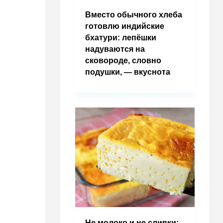
Вместо обычного хлеба
готовлю индийские
бхатури: лепёшки
надуваются на
сковороде, словно
подушки, — вкуснота
Не молоко и не сливки: