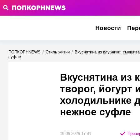
Новости
Пер
ПОПКОРНNEWS
/
Стиль жизни
/
Вкуснятина из клубники: смешива
суфле
Вкуснятина из 
творог, йогурт 
холодильнике д
нежное суфле
19.06.2026 17:41
Провер