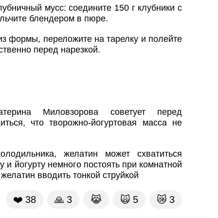
убничный мусс: соедините 150 г клубники с
мельчите блендером в пюре.
из формы, переложите на тарелку и полейте
твенно перед нарезкой.
атерина Миловзорова советует перед
ться, что творожно-йогуртовая масса не
олодильника, желатин может схватиться
у и йогурту немного постоять при комнатной
 желатин вводить тонкой струйкой
❤️
38
🙏
3
😹
🙀
5
😿
3