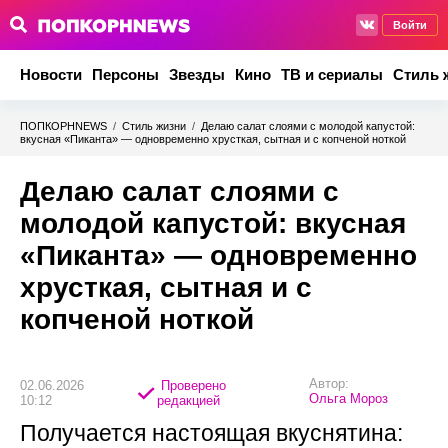
Войти
Новости
Персоны
Звезды
Кино
ТВ и сериалы
Стиль 
ПОПКОРНNEWS
/
Стиль жизни
/
Делаю салат слоями с молодой капустой:
вкусная «Пиканта» — одновременно хрусткая, сытная и с копченой ноткой
Делаю салат слоями с
молодой капустой: вкусная
«Пиканта» — одновременно
хрусткая, сытная и с
копченой ноткой
Автор:
02.06.2026
Проверено
Ольга Мороз
10:12
редакцией
Получается настоящая вкуснятина: