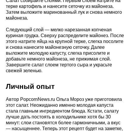
Салат собирайте слоями. Первым слоем натрите на
терке картофель и нанесите сеточку из майонеза.
Затем выложите маринованный лук и снова немного
майонеза.
Следующий слой — мелко нарезанная копченая
куриная грудка. Сверху распределите майонез. После
этого натрите яйца на крупной терке, слегка посолите
и снова нанесите майонезную сеточку. Далее
выложите молодую капусту, слегка присолите и
добавьте немного майонеза, не прижимая слой.
Завершите салат слоем тертого сыра и украсьте
свежей зеленью.
Личный опыт
Автор PopcornNews.ru Ольга Мороз уже приготовила
этот салат. Неожиданно именно молодая капуста
стала главным ингредиентом блюда. Кстати, салату
лучше дать постоять в холодильнике хотя бы 30
минут: слои становятся более гармоничными, а вкус
— насыщеннее. Теперь этот рецепт будет на заметке,