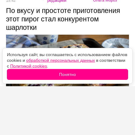
Ольга Мороз
15:42
редакцией
По вкусу и простоте приготовления
этот пирог стал конкурентом
шарлотки
Используя сайт, вы соглашаетесь с использованием файлов
cookies и
обработкой персональных данных
в соответствии
с
Политикой cookies
.
Понятно
Источник фото: Legion-Media
Когда хочется домашней выпечки, а времени совсем
мало, готовлю этот простой пирог. Тесто
замешивается буквально за несколько минут, ничего