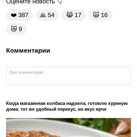
Оцените новость
❤️
387
🙏
54
😹
17
🙀
16
😿
9
Комментарии
Когда магазинная колбаса надоела, готовлю куриную
дома: тот же удобный перекус, но вкус ярче