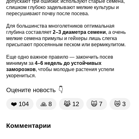
допускают три ошибки: используют старые семена,
слишком глубоко заделывают мелкие культуры и
пересушивают почву после посева.
Для большинства многолетников оптимальная
глубина составляет
2–3 диаметра семени
, а очень
мелкие семена примулы и гейхеры лишь слегка
присыпают просеянным песком или вермикулитом.
Еще одно важное правило — закончить посев
минимум за
4–6 недель до устойчивых
заморозков
, чтобы молодые растения успели
укорениться.
Оцените новость
❤️
104
🙏
8
😹
12
🙀
7
😿
3
Комментарии