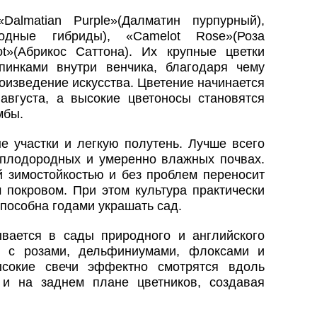
almatian Purple»(Далматин пурпурный),
сходные гибриды), «Camelot Rose»(Роза
cot»(Абрикос Саттона). Их крупные цветки
пинками внутри венчика, благодаря чему
оизведение искусства. Цветение начинается
вгуста, а высокие цветоносы становятся
мбы.
е участки и легкую полутень. Лучше всего
 плодородных и умеренно влажных почвах.
й зимостойкостью и без проблем переносит
покровом. При этом культура практически
способна годами украшать сад.
вается в сады природного и английского
ся с розами, дельфиниумами, флоксами и
ысокие свечи эффектно смотрятся вдоль
 и на заднем плане цветников, создавая