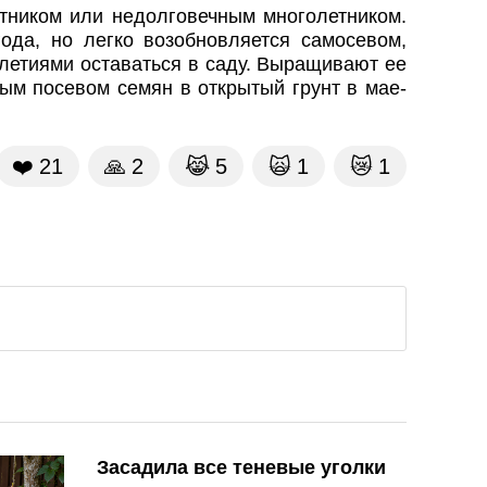
етником или недолговечным многолетником.
ода, но легко возобновляется самосевом,
летиями оставаться в саду. Выращивают ее
мым посевом семян в открытый грунт в мае-
❤️
21
🙏
2
😹
5
🙀
1
😿
1
Засадила все теневые уголки