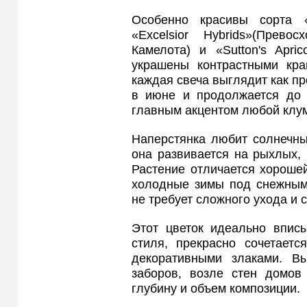
Особенно красивы сорта «D
«Excelsior Hybrids»(Прево
Камелота) и «Sutton's Apri
украшены контрастными кра
каждая свеча выглядит как пр
в июне и продолжается до а
главным акцентом любой клу
Наперстянка любит солнечны
она развивается на рыхлых,
Растение отличается хороше
холодные зимы под снежным 
не требует сложного ухода и 
Этот цветок идеально вписы
стиля, прекрасно сочетает
декоративными злаками. В
заборов, возле стен домов
глубину и объем композиции.