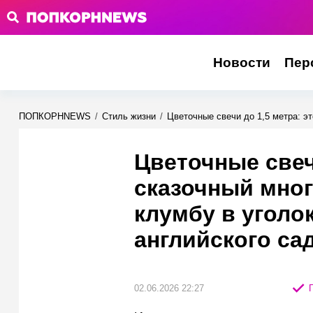
Новости
Пер
ПОПКОРНNEWS
/
Стиль жизни
/
Цветочные свечи до 1,5 метра: э
Цветочные свечи
сказочный мно
клумбу в уголо
английского са
02.06.2026 22:27
П