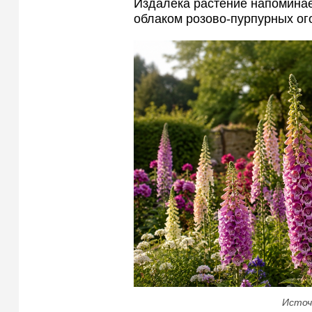
Издалека растение напомина
облаком розово-пурпурных ог
Источ