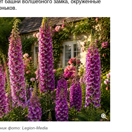
ет башни волшебного замка, окруженные
оньков.
ник фото: Legion-Media