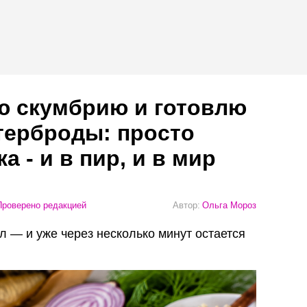
ю скумбрию и готовлю
терброды: просто
а - и в пир, и в мир
роверено редакцией
Автор:
Ольга Мороз
л — и уже через несколько минут остается