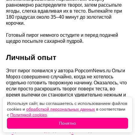
равномерно распределите творог, затем рассыпьте
ягоды, слегка вдавливая их в тесто. Выпекайте при
180 градусах около 35–40 минут до золотистой
корочки.
Готовый пирог немного остудите и перед подачей
щедро посыпьте сахарной пудрой.
Личный опыт
Этот пирог появился у автора PopcornNews.ru Ольги
Мороз совершенно случайно, когда не хотелось
отдельно готовить творожную начинку. Оказалось, что
если просто раскрошить творог поверх теста, во
время выпечки он становится удивительно нежным и
отлично сочетается с кисловатой смородиной.
Используя сайт, вы соглашаетесь с использованием файлов
cookies и
обработкой персональных данных
в соответствии
с
Политикой cookies
.
Читайте также
Понятно
Когда не знаем, куда девать урожай, делаем ленивые