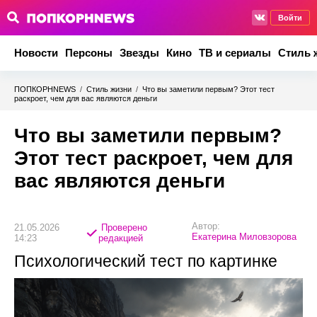
Войти
Новости
Персоны
Звезды
Кино
ТВ и сериалы
Стиль 
ПОПКОРНNEWS
/
Стиль жизни
/
Что вы заметили первым? Этот тест
раскроет, чем для вас являются деньги
Что вы заметили первым?
Этот тест раскроет, чем для
вас являются деньги
Автор:
21.05.2026
Проверено
Екатерина Миловзорова
14:23
редакцией
Психологический тест по картинке