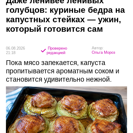
Даже ленивее ленивых
голубцов: куриные бедра на
капустных стейках — ужин,
который готовится сам
Автор:
06.08.2026
Проверено
Ольга Мороз
21:18
редакцией
Пока мясо запекается, капуста
пропитывается ароматным соком и
становится удивительно нежной.