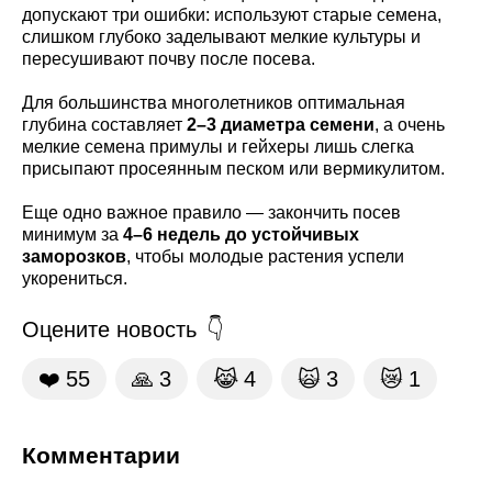
допускают три ошибки: используют старые семена,
слишком глубоко заделывают мелкие культуры и
пересушивают почву после посева.
Для большинства многолетников оптимальная
глубина составляет
2–3 диаметра семени
, а очень
мелкие семена примулы и гейхеры лишь слегка
присыпают просеянным песком или вермикулитом.
Еще одно важное правило — закончить посев
минимум за
4–6 недель до устойчивых
заморозков
, чтобы молодые растения успели
укорениться.
Оцените новость
❤️
55
🙏
3
😹
4
🙀
3
😿
1
Комментарии