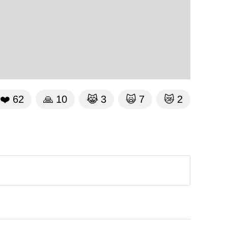
❤️
62
🙏
10
😹
3
🙀
7
😿
2