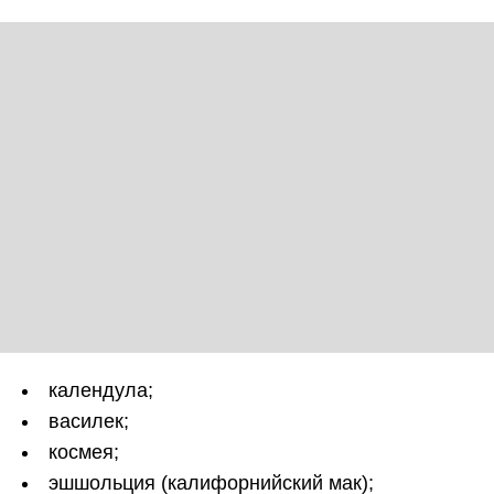
календула;
василек;
космея;
эшшольция (калифорнийский мак);