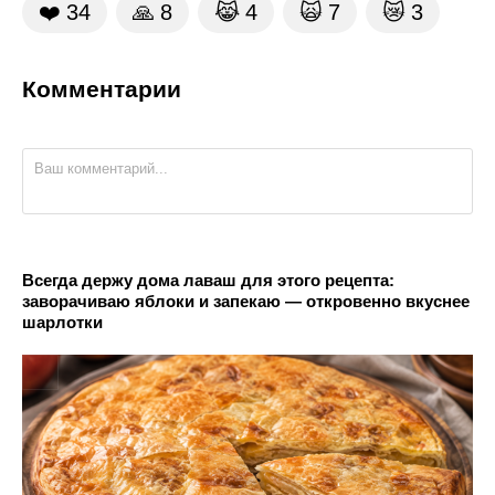
❤️
34
🙏
8
😹
4
🙀
7
😿
3
Комментарии
Всегда держу дома лаваш для этого рецепта:
заворачиваю яблоки и запекаю — откровенно вкуснее
шарлотки