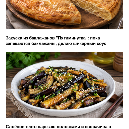
Закуска из баклажанов "Пятиминутка": пока
запекаются баклажаны, делаю шикарный соус
Слоёное тесто нарезаю полосками и сворачиваю