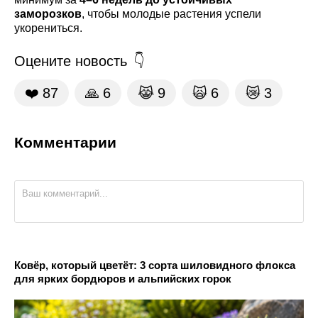
заморозков
, чтобы молодые растения успели
укорениться.
Оцените новость
❤️
87
🙏
6
😹
9
🙀
6
😿
3
Комментарии
Ковёр, который цветёт: 3 сорта шиловидного флокса
для ярких бордюров и альпийских горок