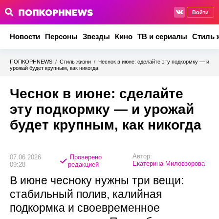
Войти
Новости
Персоны
Звезды
Кино
ТВ и сериалы
Стиль 
ПОПКОРНNEWS
/
Стиль жизни
/
Чеснок в июне: сделайте эту подкормку — и
урожай будет крупным, как никогда
Чеснок в июне: сделайте
эту подкормку — и урожай
будет крупным, как никогда
Автор:
07.06.2026
Проверено
Екатерина Миловзорова
09:28
редакцией
В июне чесноку нужны три вещи:
стабильный полив, калийная
подкормка и своевременное