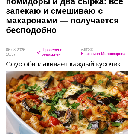
помидоры и два сырка: всё
запекаю и смешиваю с
макаронами — получается
бесподобно
Автор:
06.08.2026
Проверено
Екатерина Миловзорова
10:57
редакцией
Соус обволакивает каждый кусочек