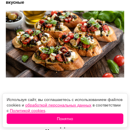
вкусные
Используя сайт, вы соглашаетесь с использованием файлов
Всего 4 ингредиента: этот
cookies и
обработкой персональных данных
в соответствии
с
Политикой cookies
.
ленивый «Муравейник»
Понятно
исчезает за одно чаепитие