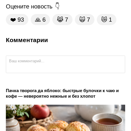
Оцените новость
❤️
93
🙏
6
😹
7
🙀
7
😿
1
Комментарии
Пачка творога да яблоко: быстрые булочки к чаю и
кофе — невероятно нежные и без хлопот