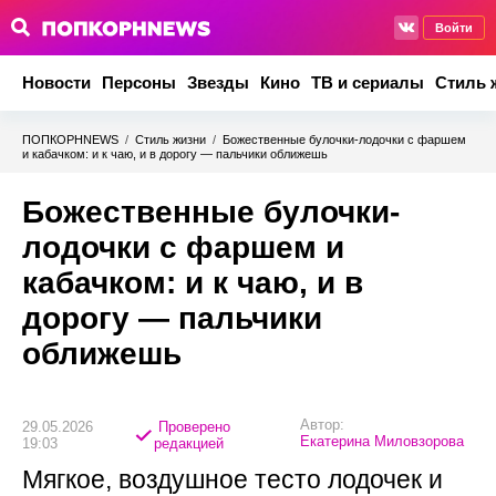
Войти
Новости
Персоны
Звезды
Кино
ТВ и сериалы
Стиль 
ПОПКОРНNEWS
/
Стиль жизни
/
Божественные булочки-лодочки с фаршем
и кабачком: и к чаю, и в дорогу — пальчики оближешь
Божественные булочки-
лодочки с фаршем и
кабачком: и к чаю, и в
дорогу — пальчики
оближешь
Автор:
29.05.2026
Проверено
Екатерина Миловзорова
19:03
редакцией
Мягкое, воздушное тесто лодочек и