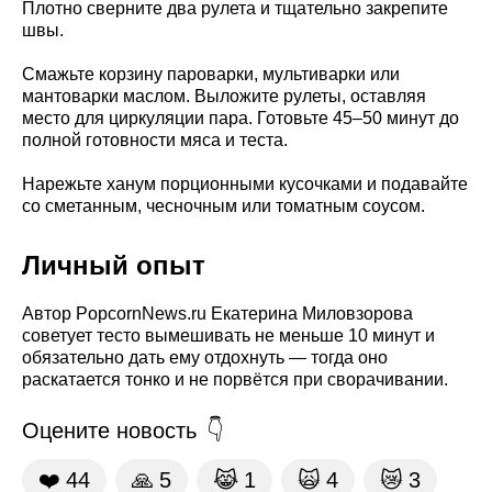
Плотно сверните два рулета и тщательно закрепите
швы.
Смажьте корзину пароварки, мультиварки или
мантоварки маслом. Выложите рулеты, оставляя
место для циркуляции пара. Готовьте 45–50 минут до
полной готовности мяса и теста.
Нарежьте ханум порционными кусочками и подавайте
со сметанным, чесночным или томатным соусом.
Личный опыт
Автор PopcornNews.ru Екатерина Миловзорова
советует тесто вымешивать не меньше 10 минут и
обязательно дать ему отдохнуть — тогда оно
раскатается тонко и не порвётся при сворачивании.
Оцените новость
❤️
44
🙏
5
😹
1
🙀
4
😿
3