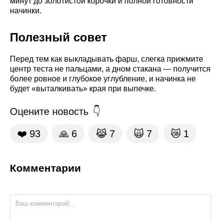
минут до золотистой корочки и полной готовности
начинки.
Полезный совет
Перед тем как выкладывать фарш, слегка прижмите
центр теста не пальцами, а дном стакана — получится
более ровное и глубокое углубление, и начинка не
будет «выталкивать» края при выпечке.
Оцените новость
❤️
93
🙏
6
😹
7
🙀
7
😿
1
Комментарии