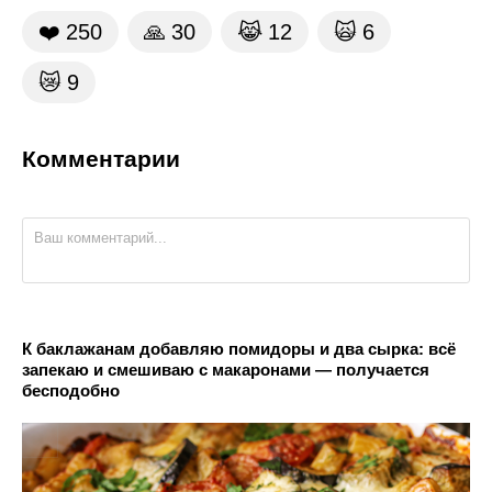
❤️
250
🙏
30
😹
12
🙀
6
😿
9
Комментарии
К баклажанам добавляю помидоры и два сырка: всё
запекаю и смешиваю с макаронами — получается
бесподобно