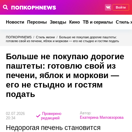
Войти
Новости
Персоны
Звезды
Кино
ТВ и сериалы
Стиль 
ПОПКОРНNEWS
/
Стиль жизни
/
Больше не покупаю дорогие паштеты:
готовлю свой из печени, яблок и моркови — его не стыдно и гостям подать
Больше не покупаю дорогие
паштеты: готовлю свой из
печени, яблок и моркови —
его не стыдно и гостям
подать
Автор:
02.07.2026
Проверено
Екатерина Миловзорова
20:34
редакцией
Недорогая печень становится