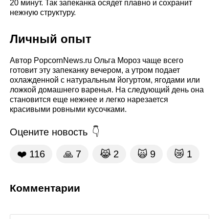
20 минут. Так запеканка осядет плавно и сохранит
нежную структуру.
Личный опыт
Автор PopcornNews.ru Ольга Мороз чаще всего
готовит эту запеканку вечером, а утром подает
охлажденной с натуральным йогуртом, ягодами или
ложкой домашнего варенья. На следующий день она
становится еще нежнее и легко нарезается
красивыми ровными кусочками.
Оцените новость
❤️
116
🙏
7
😹
2
🙀
9
😿
1
Комментарии