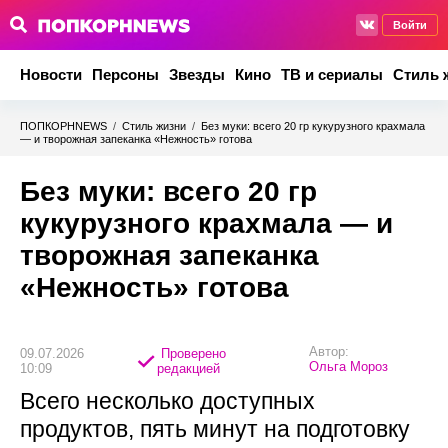
Войти
Новости
Персоны
Звезды
Кино
ТВ и сериалы
Стиль 
ПОПКОРНNEWS
/
Стиль жизни
/
Без муки: всего 20 гр кукурузного крахмала
— и творожная запеканка «Нежность» готова
Без муки: всего 20 гр
кукурузного крахмала — и
творожная запеканка
«Нежность» готова
Автор:
09.07.2026
Проверено
Ольга Мороз
10:09
редакцией
Всего несколько доступных
продуктов, пять минут на подготовку