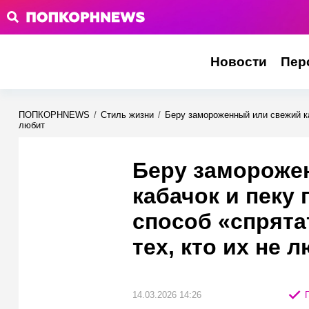
Новости
Пер
ПОПКОРНNEWS
/
Стиль жизни
/
Беру замороженный или свежий ка
любит
Беру замороже
кабачок и пеку
способ «спрята
тех, кто их не 
14.03.2026 14:26
П