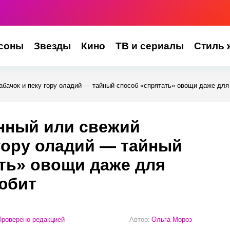
соны
Звезды
Кино
ТВ и сериалы
Стиль 
бачок и пеку гору оладий — тайный способ «спрятать» овощи даже для т
нный или свежий
 гору оладий — тайный
ть» овощи даже для
любит
роверено редакцией
Автор:
Ольга Мороз