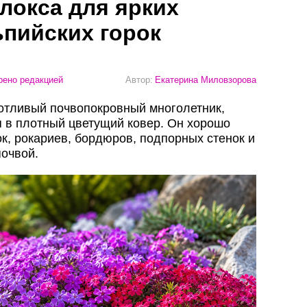
локса для ярких
пийских горок
ено редакцией
Автор:
Екатерина Миловзорова
тливый почвопокровный многолетник,
 в плотный цветущий ковер. Он хорошо
к, рокариев, бордюров, подпорных стенок и
почвой.