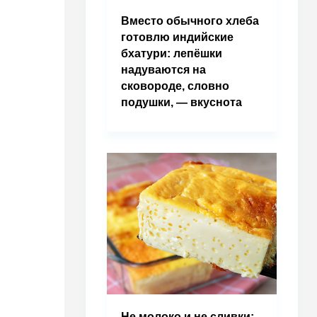
Вместо обычного хлеба
готовлю индийские
бхатури: лепёшки
надуваются на
сковороде, словно
подушки, — вкуснота
Не молоко и не сливки: