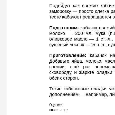
Подойдут как свежие кабачк
заморозку — просто слегка р
тесте кабачок превращается в
Подготовим:
кабачок свежий
молоко — 200 мл, мука (пш
оливковое масло — 1 ст. л.,
сушёный чеснок — ½ ч. л., су
Приготовление:
кабачок н
Добавьте яйца, молоко, мас
специи, ещё раз перемеша
сковороду и жарьте оладьи 
обеих сторон.
Такие кабачковые оладьи мо
дополнением — например, лис
Оцените
новость