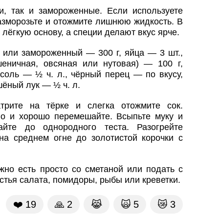
и, так и замороженные. Если используете
азморозьте и отожмите лишнюю жидкость. В
 лёгкую основу, а специи делают вкус ярче.
 или замороженный — 300 г, яйца — 3 шт.,
еничная, овсяная или нутовая) — 100 г,
 соль — ½ ч. л., чёрный перец — по вкусу,
шёный лук — ½ ч. л.
атрите на тёрке и слегка отожмите сок.
ло и хорошо перемешайте. Всыпьте муку и
йте до однородного теста. Разогрейте
на среднем огне до золотистой корочки с
жно есть просто со сметаной или подать с
тья салата, помидоры, рыбы или креветки.
❤️
19
🙏
2
😹
🙀
5
😿
3