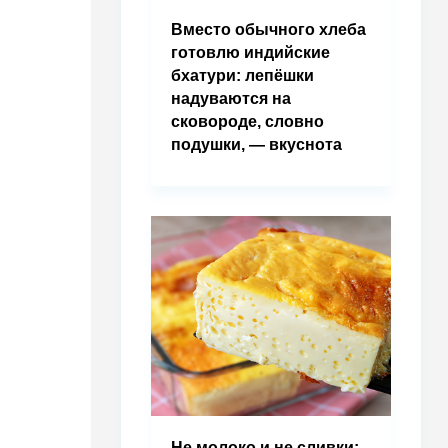
Вместо обычного хлеба
готовлю индийские
бхатури: лепёшки
надуваются на
сковороде, словно
подушки, — вкуснота
Не молоко и не сливки: