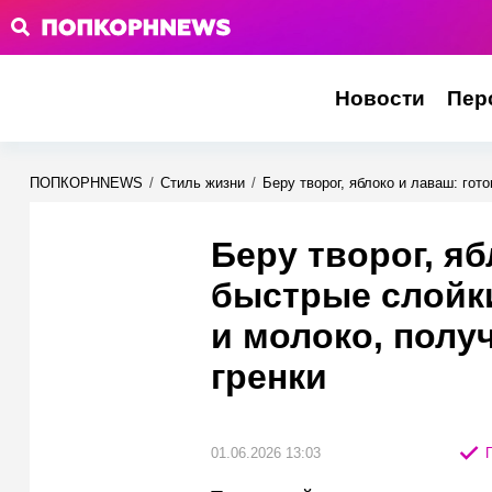
Новости
Пер
ПОПКОРНNEWS
/
Стиль жизни
/
Беру творог, яблоко и лаваш: го
Беру творог, я
быстрые слойк
и молоко, полу
гренки
01.06.2026 13:03
П