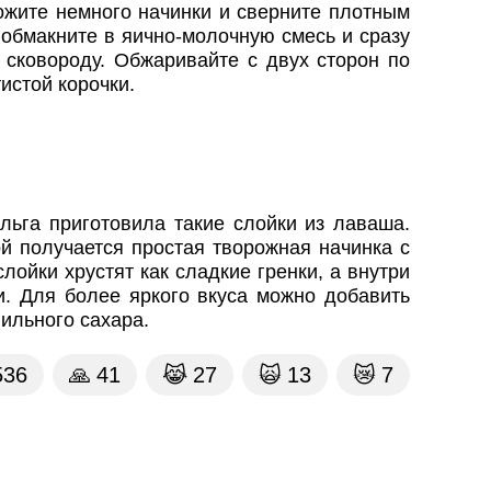
ожите немного начинки и сверните плотным
 обмакните в яично-молочную смесь и сразу
 сковороду. Обжаривайте с двух сторон по
истой корочки.
ьга приготовила такие слойки из лаваша.
ой получается простая творожная начинка с
лойки хрустят как сладкие гренки, а внутри
. Для более яркого вкуса можно добавить
ильного сахара.
536
🙏
41
😹
27
🙀
13
😿
7