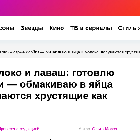
соны
Звезды
Кино
ТВ и сериалы
Стиль 
товлю быстрые слойки — обмакиваю в яйца и молоко, получаются хрустящ
блоко и лаваш: готовлю
и — обмакиваю в яйца
чаются хрустящие как
роверено редакцией
Автор:
Ольга Мороз