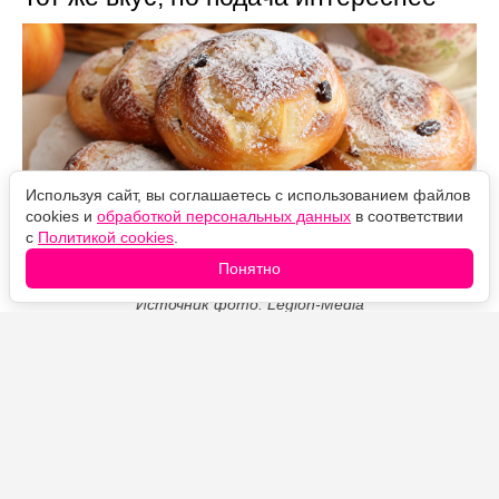
Используя сайт, вы соглашаетесь с использованием файлов
cookies и
обработкой персональных данных
в соответствии
с
Политикой cookies
.
Понятно
Источник фото: Legion-Media
Яблочные плюшки — быстрая порционная
альтернатива шарлотке. В густом тесте очень много
фруктов, поэтому выпечка получается сочной и
ароматной, а изюм добавляет приятную сладость. Из
указанного количества выходит примерно восемь
штук.