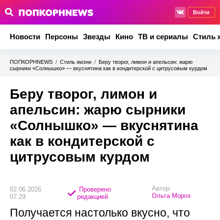
Войти
Новости
Персоны
Звезды
Кино
ТВ и сериалы
Стиль 
ПОПКОРНNEWS
/
Стиль жизни
/
Беру творог, лимон и апельсин: жарю
сырники «Солнышко» — вкуснятина как в кондитерской с цитрусовым курдом
Беру творог, лимон и
апельсин: жарю сырники
«Солнышко» — вкуснятина
как в кондитерской с
цитрусовым курдом
Автор:
02.06.2026
Проверено
Ольга Мороз
07:29
редакцией
Получается настолько вкусно, что