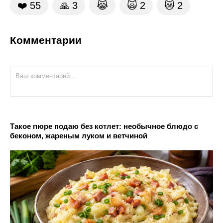
❤️
55
🙏
3
😹
🙀
2
😿
2
Комментарии
Такое пюре подаю без котлет: необычное блюдо с
беконом, жареным луком и ветчиной