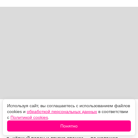
Используя сайт, вы соглашаетесь с использованием файлов
Ингредиенты
cookies и
обработкой персональных данных
в соответствии
с
Политикой cookies
.
Понятно
Куриный фарш — 400 г, кефир — 250 мл, яйцо — 1
шт., пшеничная мука — 3 ст. л. (около 60 г), соль — ½ ч.