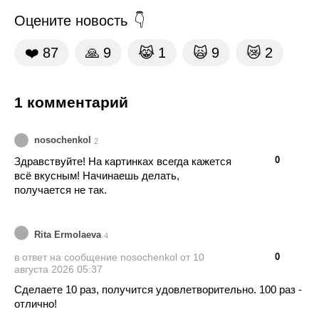
Оцените новость
❤️
87
🙏
9
😹
1
🙀
9
😿
2
1 комментарий
nosochenkol
2
👍
👎
0
Здравствуйте! На картинках всегда кажется
всё вкусным! Начинаешь делать,
получается не так.
Rita Ermolaeva
4
👍
👎
0
в ответ на сообщение nosochenkol от 10
августа 2026 05:37
Сделаете 10 раз, получится удовлетворительно. 100 раз -
отлично!