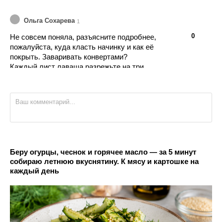
Ольга Сохарева
1
👍
👎
0
Не совсем поняла, разъясните подробнее,
пожалуйста, куда класть начинку и как её
покрыть. Заваривать конвертами?
Каждый лист лаваша разрежьте на три
части. На половину каждой заготовки тонким
слоем распределите начинку, накройте
свободной половиной и слегка прижмите.
Получится шесть лепёшек.
Беру огурцы, чеснок и горячее масло — за 5 минут
собираю летнюю вкуснятину. К мясу и картошке на
каждый день