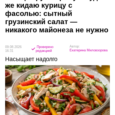
же кидаю курицу с
фасолью: сытный
грузинский салат —
никакого майонеза не нужно
Автор:
09.08.2026
Проверено
Екатерина Миловзорова
16:31
редакцией
Насыщает надолго