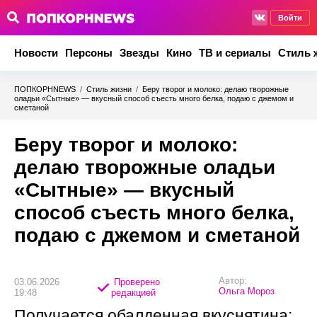
Войти
Новости
Персоны
Звезды
Кино
ТВ и сериалы
Стиль 
ПОПКОРНNEWS
/
Стиль жизни
/
Беру творог и молоко: делаю творожные
оладьи «Сытные» — вкусный способ съесть много белка, подаю с джемом и
сметаной
Беру творог и молоко:
делаю творожные оладьи
«Сытные» — вкусный
способ съесть много белка,
подаю с джемом и сметаной
Автор:
03.06.2026
Проверено
Ольга Мороз
19:48
редакцией
Получается обалденная вкуснятина: