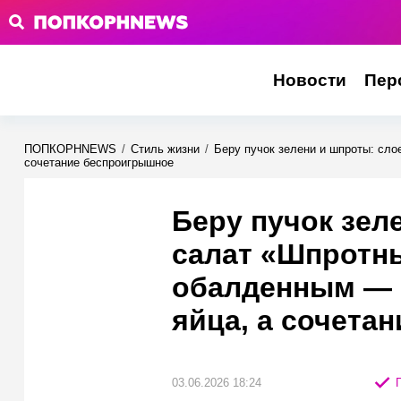
Новости
Пер
ПОПКОРНNEWS
/
Стиль жизни
/
Беру пучок зелени и шпроты: сл
сочетание беспроигрышное
Беру пучок зел
салат «Шпротн
обалденным — 
яйца, а сочета
03.06.2026 18:24
П