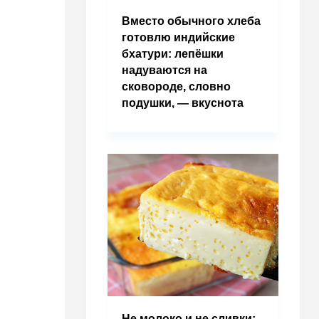
Вместо обычного хлеба
готовлю индийские
бхатури: лепёшки
надуваются на
сковороде, словно
подушки, — вкуснота
Не молоко и не сливки: