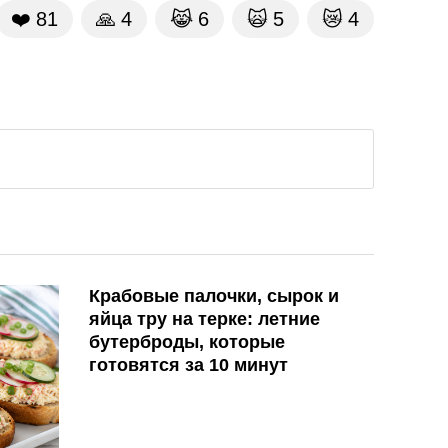
❤️
81
🙏
4
😹
6
🙀
5
😿
4
Крабовые палочки, сырок и
яйца тру на терке: летние
бутерброды, которые
готовятся за 10 минут