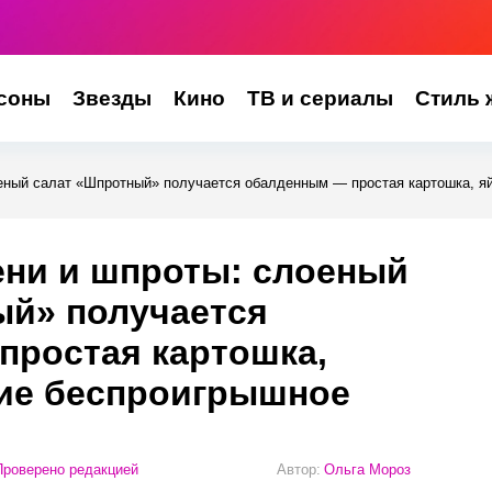
соны
Звезды
Кино
ТВ и сериалы
Стиль 
оеный салат «Шпротный» получается обалденным — простая картошка, яй
ени и шпроты: слоеный
ый» получается
простая картошка,
ние беспроигрышное
роверено редакцией
Автор:
Ольга Мороз