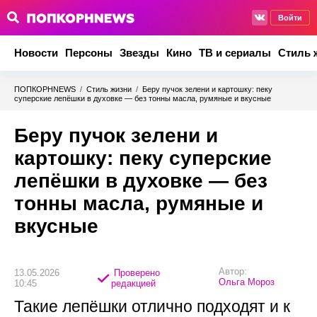
Войти
Новости
Персоны
Звезды
Кино
ТВ и сериалы
Стиль 
ПОПКОРНNEWS
/
Стиль жизни
/
Беру пучок зелени и картошку: пеку
суперские лепёшки в духовке — без тонны масла, румяные и вкусные
Беру пучок зелени и
картошку: пеку суперские
лепёшки в духовке — без
тонны масла, румяные и
вкусные
Автор:
13.05.2026
Проверено
Ольга Мороз
10:45
редакцией
Такие лепёшки отлично подходят и к