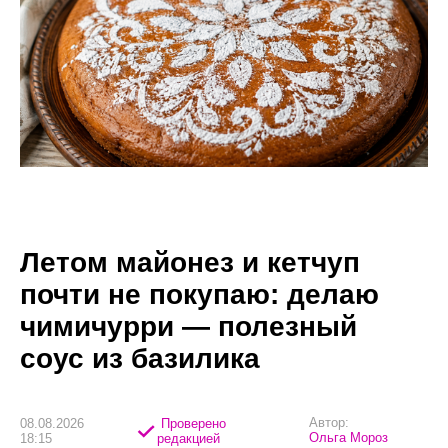
Летом майонез и кетчуп
почти не покупаю: делаю
чимичурри — полезный
соус из базилика
Автор:
08.08.2026
Проверено
Ольга Мороз
18:15
редакцией