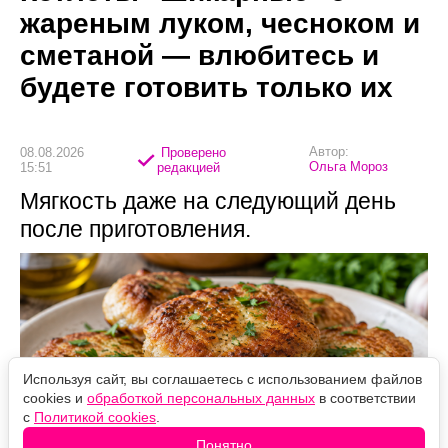
жареным луком, чесноком и
сметаной — влюбитесь и
будете готовить только их
Автор:
08.08.2026
Проверено
Ольга Мороз
15:51
редакцией
Мягкость даже на следующий день
после приготовления.
Используя сайт, вы соглашаетесь с использованием файлов
cookies и
обработкой персональных данных
в соответствии
с
Политикой cookies
.
Понятно