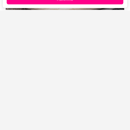
Источник фото: Legion-Media
Обычные котлеты давно никого не удивляют, а вот
этот рецепт всегда собирает одни и те же вопросы:
почему они получаются такими сочными и мягкими?
Весь секрет — в жареном луке с чесноком и ложке
сметаны, которые добавляются прямо в фарш.