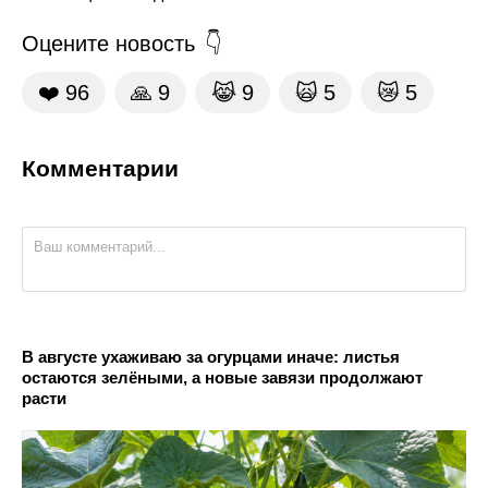
Оцените новость
❤️
96
🙏
9
😹
9
🙀
5
😿
5
Комментарии
В августе ухаживаю за огурцами иначе: листья
остаются зелёными, а новые завязи продолжают
расти