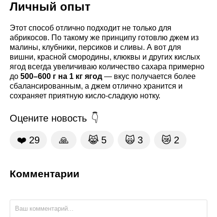
Личный опыт
Этот способ отлично подходит не только для
абрикосов. По такому же принципу готовлю джем из
малины, клубники, персиков и сливы. А вот для
вишни, красной смородины, клюквы и других кислых
ягод всегда увеличиваю количество сахара примерно
до
500–600 г на 1 кг ягод
— вкус получается более
сбалансированным, а джем отлично хранится и
сохраняет приятную кисло-сладкую нотку.
Оцените новость
❤️
29
🙏
😹
5
🙀
3
😿
2
Комментарии