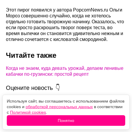
Этот пирог появился у автора PopcornNews.ru Ольги
Мороз совершенно случайно, когда не хотелось
отдельно готовить творожную начинку. Оказалось, что
если просто раскрошить творог поверх теста, во
время выпечки он становится удивительно нежным и
отлично сочетается с кисловатой смородиной.
Читайте также
Когда не знаем, куда девать урожай, делаем ленивые
кабачки по-грузински: простой рецепт
Оцените новость
❤️
63
🙏
6
😹
5
🙀
6
😿
2
Используя сайт, вы соглашаетесь с использованием файлов
cookies и
обработкой персональных данных
в соответствии
с
Политикой cookies
.
Понятно
Комментарии