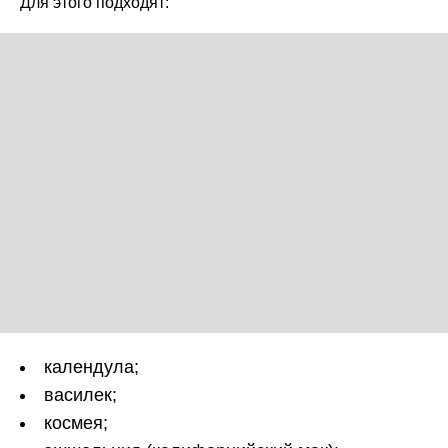
Для этого подходят:
календула;
василек;
космея;