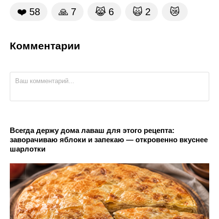
❤️
58
🙏
7
😹
6
🙀
2
😿
Комментарии
Всегда держу дома лаваш для этого рецепта:
заворачиваю яблоки и запекаю — откровенно вкуснее
шарлотки