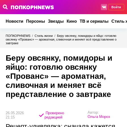
Войти
Новости
Персоны
Звезды
Кино
ТВ и сериалы
Стиль 
ПОПКОРНNEWS
/
Стиль жизни
/
Беру овсянку, помидоры и яйцо: готовлю
овсянку «Прованс» — ароматная, сливочная и меняет всё представление о
завтраке
Беру овсянку, помидоры и
яйцо: готовлю овсянку
«Прованс» — ароматная,
сливочная и меняет всё
представление о завтраке
Автор:
26.05.2026
Проверено
Ольга Мороз
21:15
редакцией
Рецепт-удивлялка: сначала кажется