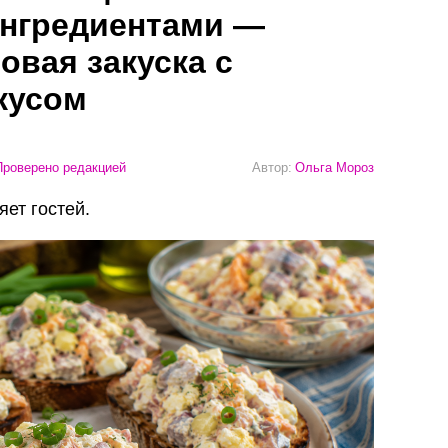
ингредиентами —
овая закуска с
кусом
роверено редакцией
Автор:
Ольга Мороз
яет гостей.