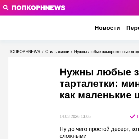
Новости
Пер
ПОПКОРНNEWS
/
Стиль жизни
/
Нужны любые замороженные ягоды
Нужны любые з
тарталетки: ми
как маленькие
14.03.2026 13:05
П
Ну до чего простой десерт, к
сложными