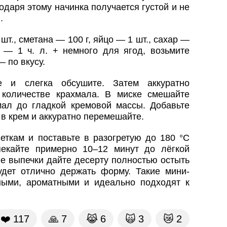
даря этому начинка получается густой и не
.
шт., сметана — 100 г, яйцо — 1 шт., сахар —
л — 1 ч. л. + немного для ягод, возьмите
 по вкусу.
е и слегка обсушите. Затем аккуратно
количестве крахмала. В миске смешайте
хмал до гладкой кремовой массы. Добавьте
в крем и аккуратно перемешайте.
еткам и поставьте в разогретую до 180 °C
пекайте примерно 10–12 минут до лёгкой
ле выпечки дайте десерту полностью остыть
дет отлично держать форму. Такие мини-
ными, ароматными и идеально подходят к
❤️
117
🙏
7
😹
6
🙀
3
😿
2