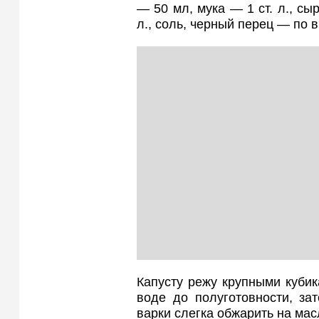
— 50 мл, мука — 1 ст. л., сы
л., соль, черный перец — по в
Капусту режу крупными куби
воде до полуготовности, за
варки слегка обжарить на мас