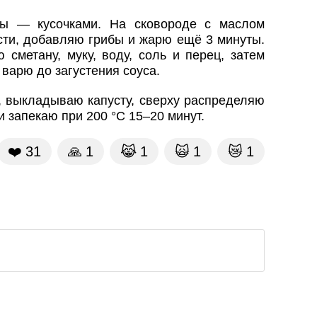
бы — кусочками. На сковороде с маслом
сти, добавляю грибы и жарю ещё 3 минуты.
сметану, муку, воду, соль и перец, затем
 варю до загустения соуса.
 выкладываю капусту, сверху распределяю
 запекаю при 200 °C 15–20 минут.
❤️
31
🙏
1
😹
1
🙀
1
😿
1