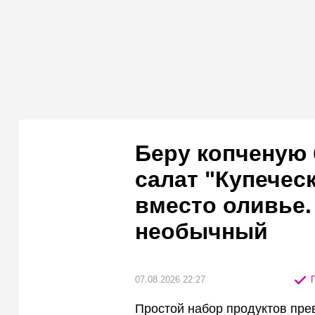
Беру копченую 
салат "Купечес
вместо оливье.
необычный
07.08.2026 22:27
П
Простой набор продуктов пре