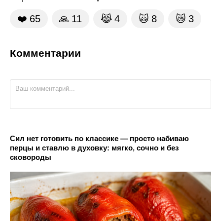
❤️
65
🙏
11
😹
4
🙀
8
😿
3
Комментарии
Сил нет готовить по классике — просто набиваю
перцы и ставлю в духовку: мягко, сочно и без
сковороды