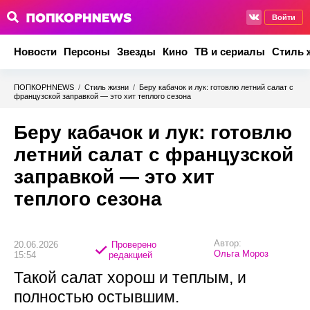
Войти
Новости
Персоны
Звезды
Кино
ТВ и сериалы
Стиль 
ПОПКОРНNEWS
/
Стиль жизни
/
Беру кабачок и лук: готовлю летний салат с
французской заправкой — это хит теплого сезона
Беру кабачок и лук: готовлю
летний салат с французской
заправкой — это хит
теплого сезона
Автор:
20.06.2026
Проверено
Ольга Мороз
15:54
редакцией
Такой салат хорош и теплым, и
полностью остывшим.