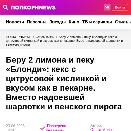
Войти
Новости
Персоны
Звезды
Кино
ТВ и сериалы
Стиль 
ПОПКОРНNEWS
/
Стиль жизни
/
Беру 2 лимона и пеку «Блонди»: кекс с
цитрусовой кислинкой и вкусом как в пекарне. Вместо надоевшей шарлотки и
венского пирога
Беру 2 лимона и пеку
«Блонди»: кекс с
цитрусовой кислинкой и
вкусом как в пекарне.
Вместо надоевшей
шарлотки и венского пирога
Автор:
23.06.2026
Проверено
Ольга Мороз
14:18
редакцией