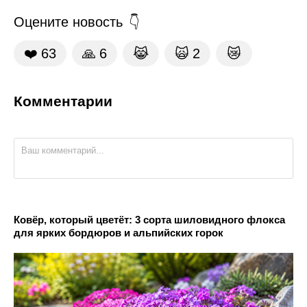
Оцените новость
❤️
63
🙏
6
😹
🙀
2
😿
Комментарии
Ковёр, который цветёт: 3 сорта шиловидного флокса
для ярких бордюров и альпийских горок