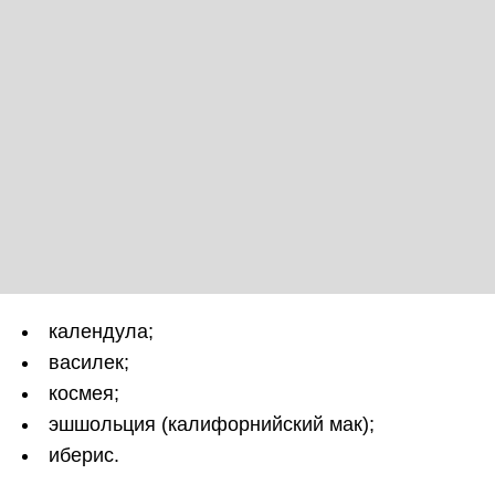
календула;
василек;
космея;
эшшольция (калифорнийский мак);
иберис.