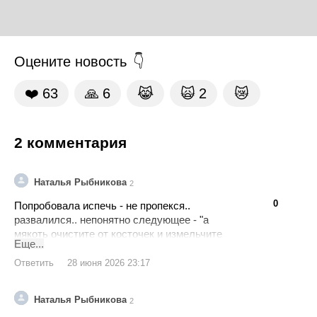
Оцените новость
❤️
63
🙏
6
😹
🙀
2
😿
2 комментария
Наталья Рыбникова
2
👍
👎
0
Попробовала испечь - не пропекся..
развалился.. непонятно следующее - "а
мякоть очистите от косточек и измельчите
Еще...
блендером до состояния пюре", т.е. без сока
мякоть измельчить? с соком слишком
Ответить
28 июня 2026 23:17
жидким получилось тесто. Впервые не
получилась у меня выпечка.
Наталья Рыбникова
2