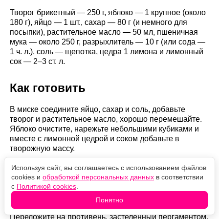
Творог брикетный — 250 г, яблоко — 1 крупное (около
180 г), яйцо — 1 шт., сахар — 80 г (и немного для
посыпки), растительное масло — 50 мл, пшеничная
мука — около 250 г, разрыхлитель — 10 г (или сода —
1 ч. л.), соль — щепотка, цедра 1 лимона и лимонный
сок — 2–3 ст. л.
Как готовить
В миске соедините яйцо, сахар и соль, добавьте
творог и растительное масло, хорошо перемешайте.
Яблоко очистите, нарежьте небольшими кубиками и
вместе с лимонной цедрой и соком добавьте в
творожную массу.
Всыпьте муку с разрыхлителем и замесите мягкое
Используя сайт, вы соглашаетесь с использованием файлов
cookies и
обработкой персональных данных
в соответствии
тесто. Разделите его на 16 одинаковых частей,
с
Политикой cookies
.
сформируйте круглые булочки и слегка обмакните
верх каждой в сахар.
Понятно
Переложите на противень, застеленный пергаментом,