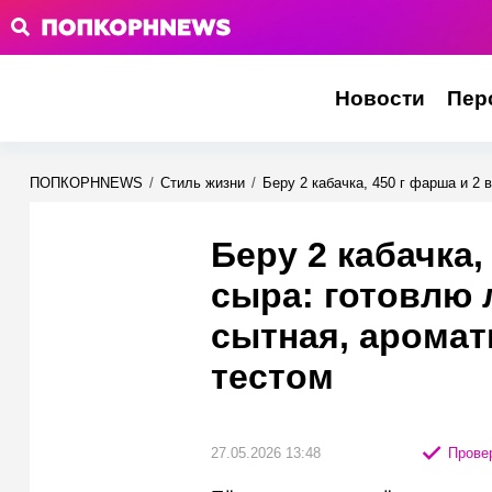
Новости
Пер
ПОПКОРНNEWS
/
Стиль жизни
/
Беру 2 кабачка, 450 г фарша и 2
Беру 2 кабачка,
сыра: готовлю
сытная, ароматн
тестом
27.05.2026 13:48
Провер