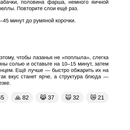
абачки, половина фарша, немного яичной
реллы. Повторите слои ещё раз.
–45 минут до румяной корочки.
этому, чтобы лазанья не «поплыла», слегка
ны солью и оставьте на 10–15 минут, затем
нцем. Ещё лучше — быстро обжарить их на
так вкус станет ярче, а структура блюда —
езке.
45
🙏
82
😹
37
🙀
32
😿
21