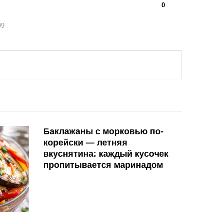
👍
👎
0
09
Баклажаны с морковью по-
корейски — летняя
вкуснятина: каждый кусочек
пропитывается маринадом