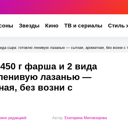
соны
Звезды
Кино
ТВ и сериалы
Стиль 
 вида сыра: готовлю ленивую лазанью — сытная, ароматная, без возни с 
 450 г фарша и 2 вида
 ленивую лазанью —
ая, без возни с
ено редакцией
Автор:
Екатерина Миловзорова