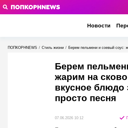
Новости
Пер
ПОПКОРНNEWS
/
Стиль жизни
/
Берем пельмени и соевый соус: ж
Берем пельмени
жарим на сково
вкусное блюдо 
просто песня
07.06.2026 10:12
П