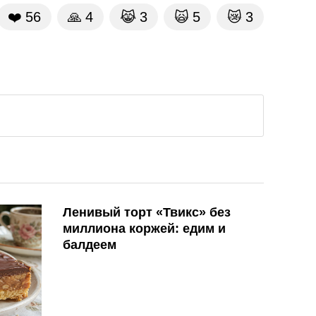
❤️
56
🙏
4
😹
3
🙀
5
😿
3
Ленивый торт «Твикс» без
миллиона коржей: едим и
балдеем