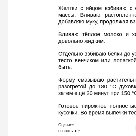
Желтки с яйцом взбиваю с 
массы. Вливаю растопленн
добавляю муку, продолжая вз
Вливаю тёплое молоко и х
довольно жидким.
Отдельно взбиваю белки до у
тесто венчиком или лопатко
быть.
Форму смазываю раститель
разогретой до 180 °C духов
затем ещё 20 минут при 150 °C
Готовое пирожное полность
кусочки. Во время выпечки те
Оцените
новость