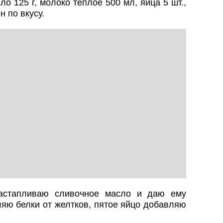
ло 125 г, молоко тёплое 500 мл, яйца 5 шт.,
н по вкусу.
астапливаю сливочное масло и даю ему
ляю белки от желтков, пятое яйцо добавляю