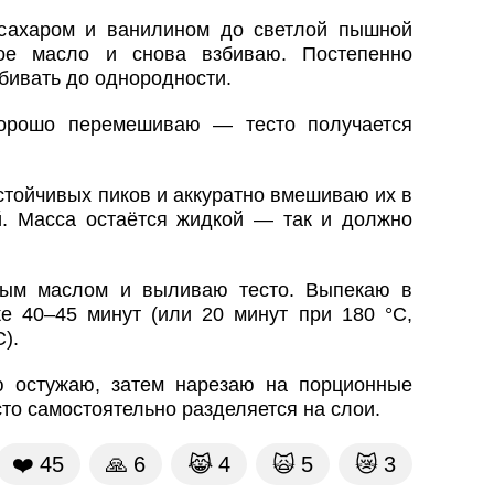
сахаром и ванилином до светлой пышной
ое масло и снова взбиваю. Постепенно
бивать до однородности.
орошо перемешиваю — тесто получается
стойчивых пиков и аккуратно вмешиваю их в
й. Масса остаётся жидкой — так и должно
ным маслом и выливаю тесто. Выпекаю в
ке 40–45 минут (или 20 минут при 180 °C,
).
ю остужаю, затем нарезаю на порционные
сто самостоятельно разделяется на слои.
❤️
45
🙏
6
😹
4
🙀
5
😿
3