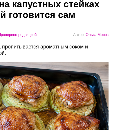
на капустных стейках
й готовится сам
роверено редакцией
Автор:
Ольга Мороз
та пропитывается ароматным соком и
ой.