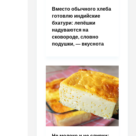
Вместо обычного хлеба
готовлю индийские
бхатури: лепёшки
надуваются на
сковороде, словно
подушки, — вкуснота
Не молоко и не сливки: