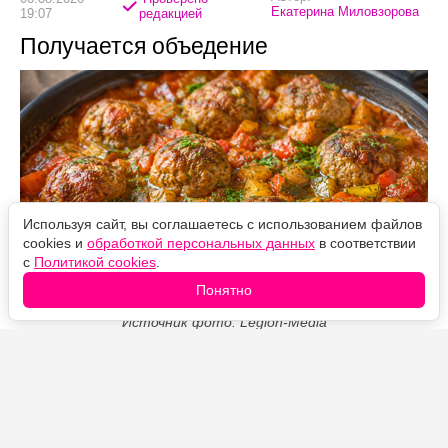
Екатерина Миловзорова
19:07
редакцией
Получается объедение
Используя сайт, вы соглашаетесь с использованием файлов
cookies и
обработкой персональных данных
в соответствии
с
Политикой cookies
.
Понятно
Источник фото: Legion-Media
Эти тефтели готовятся быстро и без лишнего масла.
Овощной соус делает их нежными и сочными, а
кабачок помогает получить густую консистенцию,
похожую на овощную икру.