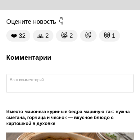
Оцените новость
❤️
32
🙏
2
😹
2
🙀
😿
1
Комментарии
Вместо майонеза куриные бедра мариную так: нужна
сметана, горчица и чеснок — вкусное блюдо с
картошкой в духовке