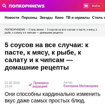
Войти
Новости
Персоны
Звезды
Кино
ТВ и сериалы
Стиль 
ПОПКОРНNEWS
/
Стиль жизни
/
5 соусов на все случаи: к пасте, к мясу, к
рыбе, к салату и к чипсам — домашние рецепты
5 соусов на все случаи: к
пасте, к мясу, к рыбе, к
салату и к чипсам —
домашние рецепты
Автор:
03.06.2026
Проверено
Екатерина Миловзорова
13:44
редакцией
Они способны кардинально изменить
вкус даже самых простых блюд.