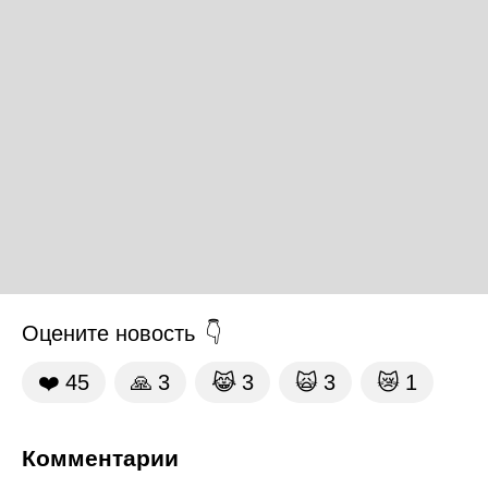
Оцените новость
❤️
45
🙏
3
😹
3
🙀
3
😿
1
Комментарии