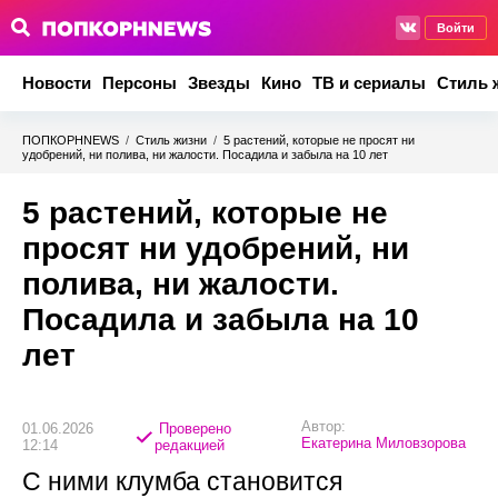
Войти
Новости
Персоны
Звезды
Кино
ТВ и сериалы
Стиль 
ПОПКОРНNEWS
/
Стиль жизни
/
5 растений, которые не просят ни
удобрений, ни полива, ни жалости. Посадила и забыла на 10 лет
5 растений, которые не
просят ни удобрений, ни
полива, ни жалости.
Посадила и забыла на 10
лет
Автор:
01.06.2026
Проверено
Екатерина Миловзорова
12:14
редакцией
С ними клумба становится