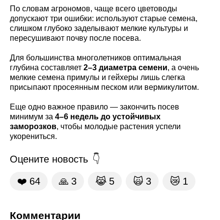
По словам агрономов, чаще всего цветоводы
допускают три ошибки: используют старые семена,
слишком глубоко заделывают мелкие культуры и
пересушивают почву после посева.
Для большинства многолетников оптимальная
глубина составляет
2–3 диаметра семени
, а очень
мелкие семена примулы и гейхеры лишь слегка
присыпают просеянным песком или вермикулитом.
Еще одно важное правило — закончить посев
минимум за
4–6 недель до устойчивых
заморозков
, чтобы молодые растения успели
укорениться.
Оцените новость
❤️
64
🙏
3
😹
5
🙀
3
😿
1
Комментарии