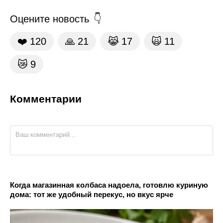
Оцените новость
❤️
120
🙏
21
😹
17
🙀
11
😿
9
Комментарии
Когда магазинная колбаса надоела, готовлю куриную
дома: тот же удобный перекус, но вкус ярче