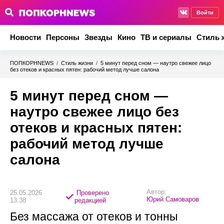
Войти
Новости
Персоны
Звезды
Кино
ТВ и сериалы
Стиль 
ПОПКОРНNEWS
/
Стиль жизни
/
5 минут перед сном — наутро свежее лицо
без отеков и красных пятен: рабочий метод лучше салона
5 минут перед сном —
наутро свежее лицо без
отеков и красных пятен:
рабочий метод лучше
салона
Автор:
25.05.2026
Проверено
Юрий Самоваров
13:38
редакцией
Без массажа от отеков и тонны