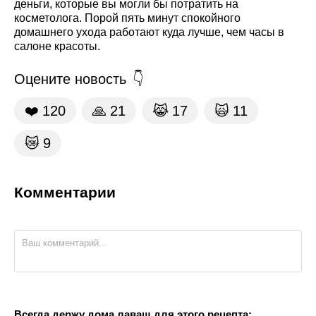
деньги, которые вы могли бы потратить на
косметолога. Порой пять минут спокойного
домашнего ухода работают куда лучше, чем часы в
салоне красоты.
Оцените новость
❤️
120
🙏
21
😹
17
🙀
11
😿
9
Комментарии
Всегда держу дома лаваш для этого рецепта: