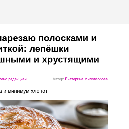
нарезаю полосками и
иткой: лепёшки
шными и хрустящими
ено редакцией
Автор:
Екатерина Миловзорова
да и минимум хлопот