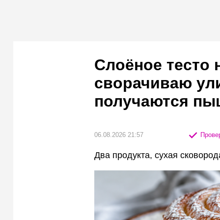
Слоёное тесто 
сворачиваю ул
получаются пы
06.08.2026 21:57
Провер
Два продукта, сухая сковоро