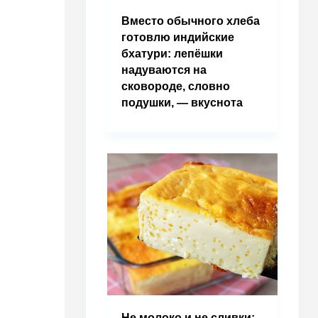
Вместо обычного хлеба
готовлю индийские
бхатури: лепёшки
надуваются на
сковороде, словно
подушки, — вкуснота
Не молоко и не сливки: