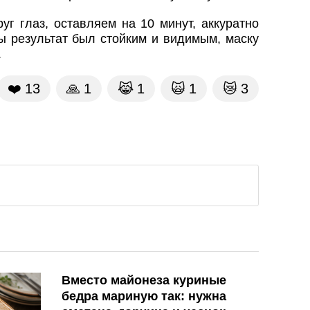
уг глаз, оставляем на 10 минут, аккуратно
ы результат был стойким и видимым, маску
.
❤️
13
🙏
1
😹
1
🙀
1
😿
3
Вместо майонеза куриные
бедра мариную так: нужна