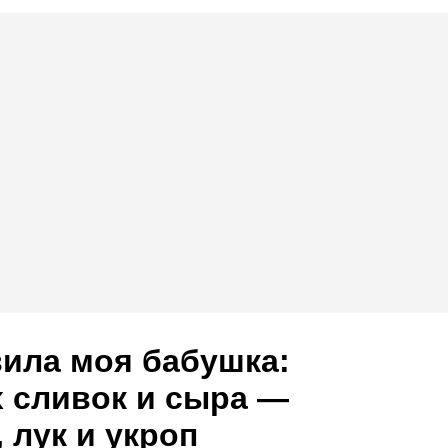
вила моя бабушка:
 сливок и сыра —
 лук и укроп