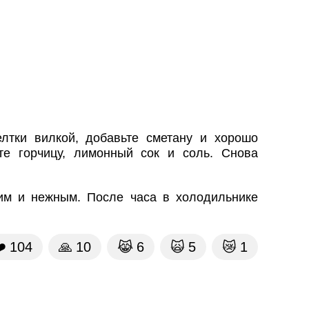
елтки вилкой, добавьте сметану и хорошо
те горчицу, лимонный сок и соль. Снова
им и нежным. После часа в холодильнике
️
104
🙏
10
😹
6
🙀
5
😿
1