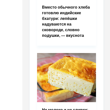
Вместо обычного хлеба
готовлю индийские
бхатури: лепёшки
надуваются на
сковороде, словно
подушки, — вкуснота
Не молоко и не сливки: