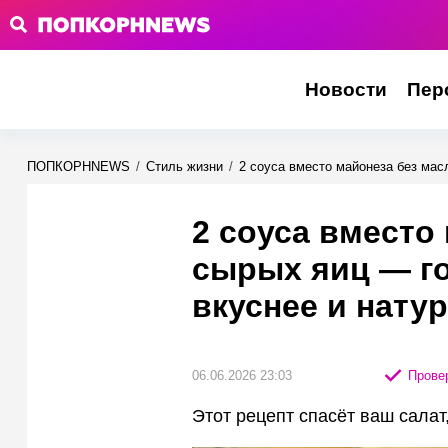
Новости
Пер
ПОПКОРНNEWS
/
Стиль жизни
/
2 соуса вместо майонеза без мас
2 соуса вместо
сырых яиц — го
вкуснее и нату
06.06.2026 23:03
Провер
Этот рецепт спасёт ваш салат