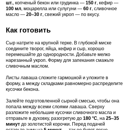
шт.
, копченый бекон или грудинка —
150 г
, кефир —
100 мл
, моцарелла или сулугуни —
60 г
, сливочное
масло —
20–30 г
, свежий укроп — по вкусу.
Как готовить
Сыр натрите на крупной терке. В глубокой миске
соедините творог, яйца, кефир и сыр, хорошо
перемешайте до однородности. Добавьте мелко
нарезанный укроп. Форму для запекания смажьте
сливочным маслом.
Листы лаваша сложите гармошкой и уложите в
форму, а между складками равномерно распределите
кусочки бекона.
Залейте подготовленной сырной смесью, чтобы она
попала между всеми слоями лаваша. Сверху
разложите небольшие кусочки сливочного масла и
отправьте в духовку, разогретую до
180 °C
, на
25–35
минут
до золотистой корочки. Перед подачей
оставьте ачму на
5 минут
— так ее будет легче