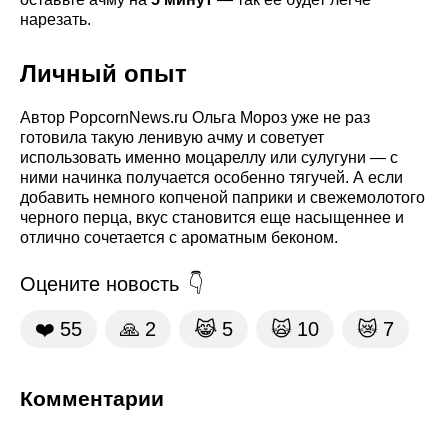
нарезать.
Личный опыт
Автор PopcornNews.ru Ольга Мороз уже не раз
готовила такую ленивую ачму и советует
использовать именно моцареллу или сулугуни — с
ними начинка получается особенно тягучей. А если
добавить немного копченой паприки и свежемолотого
черного перца, вкус становится еще насыщеннее и
отлично сочетается с ароматным беконом.
Оцените новость
❤️
55
🙏
2
😹
5
🙀
10
😿
7
Комментарии