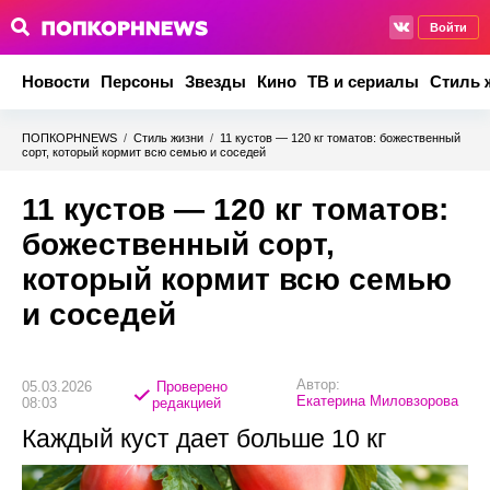
Войти
Новости
Персоны
Звезды
Кино
ТВ и сериалы
Стиль 
ПОПКОРНNEWS
/
Стиль жизни
/
11 кустов — 120 кг томатов: божественный
сорт, который кормит всю семью и соседей
11 кустов — 120 кг томатов:
божественный сорт,
который кормит всю семью
и соседей
Автор:
05.03.2026
Проверено
Екатерина Миловзорова
08:03
редакцией
Каждый куст дает больше 10 кг