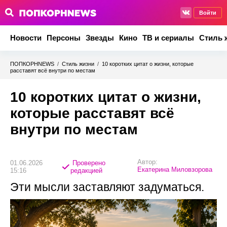
Войти
Новости
Персоны
Звезды
Кино
ТВ и сериалы
Стиль 
ПОПКОРНNEWS
/
Стиль жизни
/
10 коротких цитат о жизни, которые
расставят всё внутри по местам
10 коротких цитат о жизни,
которые расставят всё
внутри по местам
Автор:
01.06.2026
Проверено
Екатерина Миловзорова
15:16
редакцией
Эти мысли заставляют задуматься.