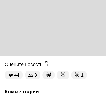
Оцените новость
❤️
44
🙏
3
😹
🙀
😿
1
Комментарии