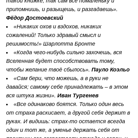
такой книжке, так сам все помаленьку и
припомнишь, и разыщешь, и разгадаешь».
Фёдор Достоевский
«Никаких охов и вздохов, никаких
сожалений! Только здравый смысл и
решимость!» Шарлотта Бронте
«Когда чего-нибудь сильно захочешь, вся
Вселенная будет способствовать тому,
чтобы желание твоё сбылось».
Пауло Коэльо
«Сам бери, что можешь, а в руки не
давайся; самому себе принадлежать – в этом
вся штука жизни».
Иван Тургенев
«Все одинаково боятся. Только один весь
от страха раскисает, а другой себя держит в
руках. И видишь: страх-то остается всегда
один и тот же, а уменье держать себя от