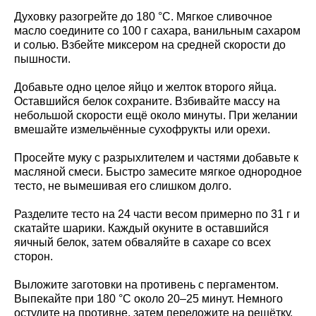
Духовку разогрейте до 180 °C. Мягкое сливочное
масло соедините со 100 г сахара, ванильным сахаром
и солью. Взбейте миксером на средней скорости до
пышности.
Добавьте одно целое яйцо и желток второго яйца.
Оставшийся белок сохраните. Взбивайте массу на
небольшой скорости ещё около минуты. При желании
вмешайте измельчённые сухофрукты или орехи.
Просейте муку с разрыхлителем и частями добавьте к
масляной смеси. Быстро замесите мягкое однородное
тесто, не вымешивая его слишком долго.
Разделите тесто на 24 части весом примерно по 31 г и
скатайте шарики. Каждый окуните в оставшийся
яичный белок, затем обваляйте в сахаре со всех
сторон.
Выложите заготовки на противень с пергаментом.
Выпекайте при 180 °C около 20–25 минут. Немного
остудите на противне, затем переложите на решётку.