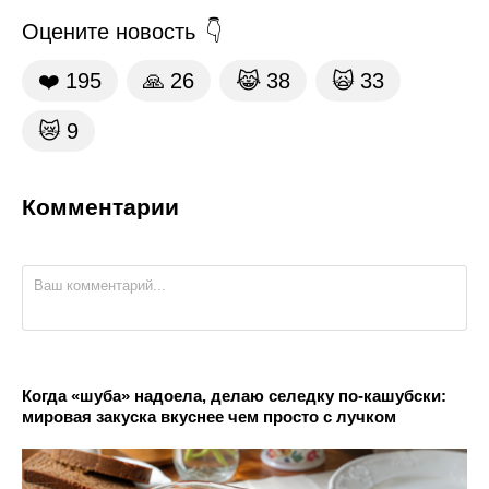
Оцените новость
❤️
195
🙏
26
😹
38
🙀
33
😿
9
Комментарии
Когда «шуба» надоела, делаю селедку по-кашубски:
мировая закуска вкуснее чем просто с лучком