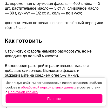
Замороженная стручковая фасоль — 400 г, яйца — 3
шт., растительное масло — 3 ст. л., сливочное масло
— 30 г, кунжут — 1/2 ст. л., соль — по вкусу;
дополнительно по желанию: чеснок, чёрный перец или
тёртый сыр.
Как готовить
Стручковую фасоль немного разморозьте, но не
доводите до полной мягкости.
В сковороде разогрейте растительное масло и
добавьте сливочное. Выложите фасоль и
обжаривайте на среднем огне 5–7 минут,
периодически перемешивая.
Используя сайт, вы соглашаетесь с использованием файлов
cookies и
обработкой персональных данных
в соответствии
Она должна слегка подрумяниться, сохранив форму.
с
Политикой cookies
.
Посолите по вкусу.
Понятно
Яйца слегка перемешайте вилкой до соединения