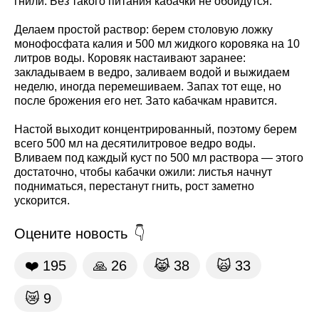
гнили. Без такого питания кабачки не обойдутся.
Делаем простой раствор: берем столовую ложку
монофосфата калия и 500 мл жидкого коровяка на 10
литров воды. Коровяк настаивают заранее:
закладываем в ведро, заливаем водой и выжидаем
неделю, иногда перемешиваем. Запах тот еще, но
после брожения его нет. Зато кабачкам нравится.
Настой выходит концентрированный, поэтому берем
всего 500 мл на десятилитровое ведро воды.
Вливаем под каждый куст по 500 мл раствора — этого
достаточно, чтобы кабачки ожили: листья начнут
подниматься, перестанут гнить, рост заметно
ускорится.
Оцените новость
❤️
195
🙏
26
😹
38
🙀
33
😿
9