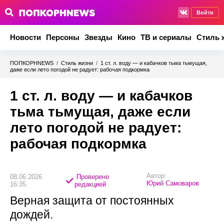
Войти
Новости
Персоны
Звезды
Кино
ТВ и сериалы
Стиль 
ПОПКОРНNEWS
/
Стиль жизни
/
1 ст. л. воду — и кабачков тьма тьмущая,
даже если лето погодой не радует: рабочая подкормка
1 ст. л. воду — и кабачков
тьма тьмущая, даже если
лето погодой не радует:
рабочая подкормка
Автор:
08.06.2026
Проверено
Юрий Самоваров
16:35
редакцией
Верная защита от постоянных
дождей.