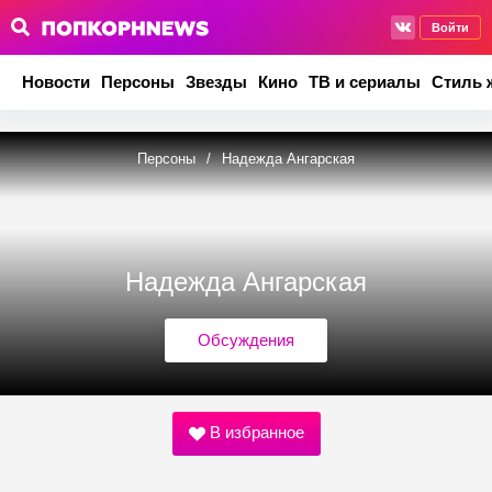
Войти
Новости
Персоны
Звезды
Кино
ТВ и сериалы
Стиль 
Персоны
/
Надежда Ангарская
Надежда Ангарская
Обсуждения
В избранное