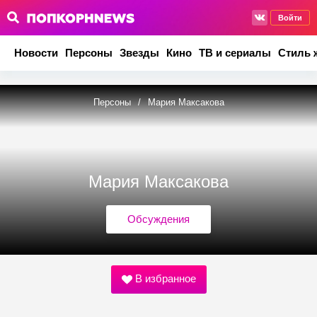
Войти
Новости
Персоны
Звезды
Кино
ТВ и сериалы
Стиль 
Персоны
/
Мария Максакова
Мария Максакова
Обсуждения
В избранное