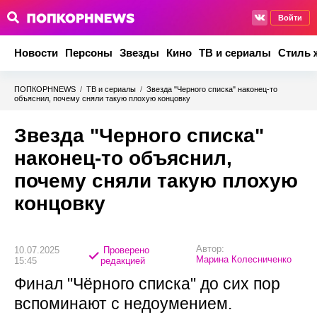
Войти
Новости
Персоны
Звезды
Кино
ТВ и сериалы
Стиль 
ПОПКОРНNEWS
/
ТВ и сериалы
/
Звезда "Черного списка" наконец-то
объяснил, почему сняли такую плохую концовку
Звезда "Черного списка"
наконец-то объяснил,
почему сняли такую плохую
концовку
Автор:
10.07.2025
Проверено
Марина Колесниченко
15:45
редакцией
Финал "Чёрного списка" до сих пор
вспоминают с недоумением.