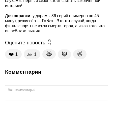
слухами. Первый сезон стоит считать законченной
историей.
Для справки:
у дорамы 36 серий примерно по 45
минут, режиссёр — Го Фэн. Это тот случай, когда
финал спорят не из-за смерти героя, а из-за того, что
он всё-таки выжил.
Оцените новость
❤️
1
🙏
1
😹
🙀
😿
Комментарии