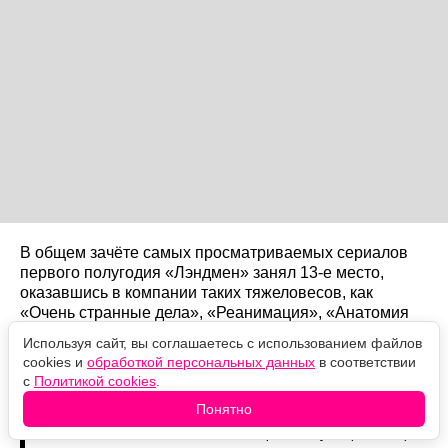
В общем зачёте самых просматриваемых сериалов
первого полугодия «Лэндмен» занял 13-е место,
оказавшись в компании таких тяжеловесов, как
«Очень странные дела», «Реанимация», «Анатомия
страсти», «Теория большого взрыва» и
Используя сайт, вы соглашаетесь с использованием файлов
«Бриджертоны». Все они выходят давно и накопили
cookies и
обработкой персональных данных
в соответствии
гигантское число эпизодов. «Лэндмен» — самый
с
Политикой cookies
.
короткий сериал во всей двадцатке.
Понятно
Всего 20 эпизодов и 12,4 миллиарда минут просмотра