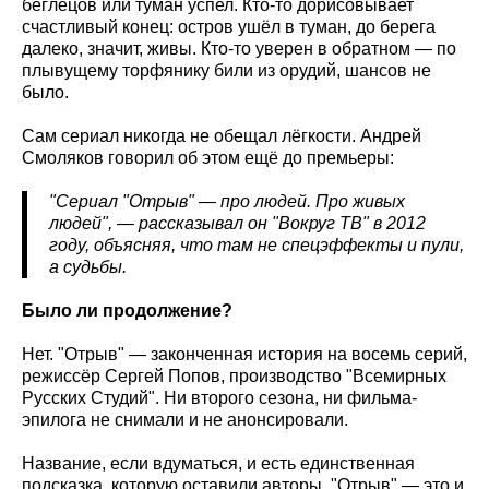
беглецов или туман успел. Кто-то дорисовывает
счастливый конец: остров ушёл в туман, до берега
далеко, значит, живы. Кто-то уверен в обратном — по
плывущему торфянику били из орудий, шансов не
было.
Сам сериал никогда не обещал лёгкости. Андрей
Смоляков говорил об этом ещё до премьеры:
"Сериал "Отрыв" — про людей. Про живых
людей", — рассказывал он "Вокруг ТВ" в 2012
году, объясняя, что там не спецэффекты и пули,
а судьбы.
Было ли продолжение?
Нет. "Отрыв" — законченная история на восемь серий,
режиссёр Сергей Попов, производство "Всемирных
Русских Студий". Ни второго сезона, ни фильма-
эпилога не снимали и не анонсировали.
Название, если вдуматься, и есть единственная
подсказка, которую оставили авторы. "Отрыв" — это и