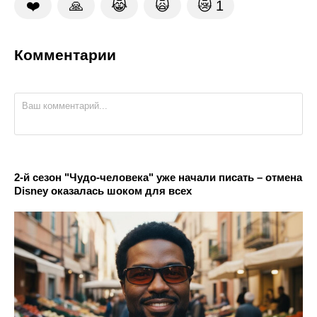
❤️
🙏
😹
🙀
😿
1
Комментарии
2-й сезон "Чудо-человека" уже начали писать – отмена
Disney оказалась шоком для всех