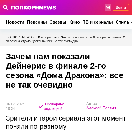
Войти
Новости
Персоны
Звезды
Кино
ТВ и сериалы
Стиль 
ПОПКОРНNEWS
/
ТВ и сериалы
/
Зачем нам показали Дейнерис в финале 2-
го сезона «Дома Дракона»: все не так очевидно
Зачем нам показали
Дейнерис в финале 2-го
сезона «Дома Дракона»: все
не так очевидно
Автор:
06.08.2024
Проверено
Алексей Плеткин
10:36
редакцией
Зрители и герои сериала этот момент
поняли по-разному.