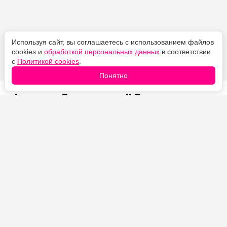
Используя сайт, вы соглашаетесь с использованием файлов
cookies и
обработкой персональных данных
в соответствии
с
Политикой cookies
.
Понятно
Финал 3 сезона "Дома
Дракона" всё перевернёт:
шоураннер намекнул на
неожиданный поворот
Автор:
05.08.2026
Проверено
Александр Иванов
14:08
редакцией
Шоураннеры намекнули, что финал
третьего сезона в нескольких