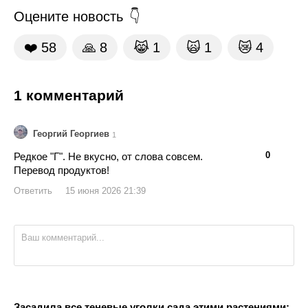
Оцените новость
❤️
58
🙏
8
😹
1
🙀
1
😿
4
1 комментарий
Георгий Георгиев
1
👍
👎
0
Редкое "Г". Не вкусно, от слова совсем.
Перевод продуктов!
Ответить
15 июня 2026 21:39
Засадила все теневые уголки сада этими растениями: