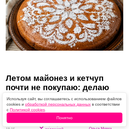
Летом майонез и кетчуп
почти не покупаю: делаю
чимичурри — полезный
Используя сайт, вы соглашаетесь с использованием файлов
соус из базилика
cookies и
обработкой персональных данных
в соответствии
с
Политикой cookies
.
Понятно
Автор:
08.08.2026
Проверено
Ольга Мороз