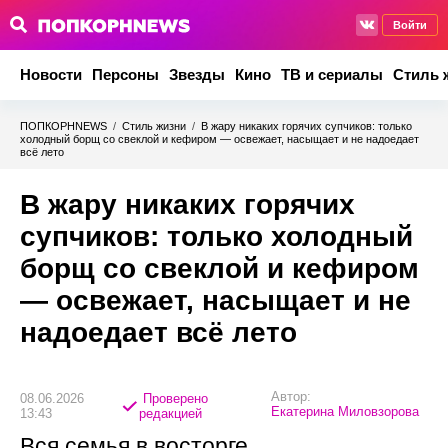
Войти
Новости
Персоны
Звезды
Кино
ТВ и сериалы
Стиль 
ПОПКОРНNEWS
/
Стиль жизни
/
В жару никаких горячих супчиков: только
холодный борщ со свеклой и кефиром — освежает, насыщает и не надоедает
всё лето
В жару никаких горячих
супчиков: только холодный
борщ со свеклой и кефиром
— освежает, насыщает и не
надоедает всё лето
Автор:
08.06.2026
Проверено
Екатерина Миловзорова
13:43
редакцией
Вся семья в восторге.