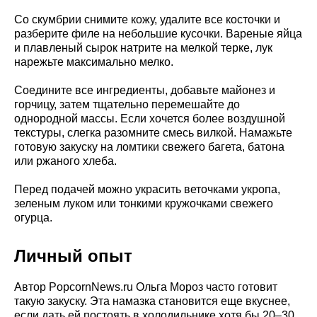
Со скумбрии снимите кожу, удалите все косточки и
разберите филе на небольшие кусочки. Вареные яйца
и плавленый сырок натрите на мелкой терке, лук
нарежьте максимально мелко.
Соедините все ингредиенты, добавьте майонез и
горчицу, затем тщательно перемешайте до
однородной массы. Если хочется более воздушной
текстуры, слегка разомните смесь вилкой. Намажьте
готовую закуску на ломтики свежего багета, батона
или ржаного хлеба.
Перед подачей можно украсить веточками укропа,
зеленым луком или тонкими кружочками свежего
огурца.
Личный опыт
Автор PopcornNews.ru Ольга Мороз часто готовит
такую закуску. Эта намазка становится еще вкуснее,
если дать ей постоять в холодильнике хотя бы 20–30